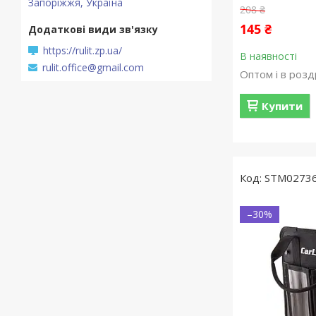
Запоріжжя, Україна
208 ₴
145 ₴
https://rulit.zp.ua/
В наявності
rulit.office@gmail.com
Оптом і в розд
Купити
STM0273
–30%