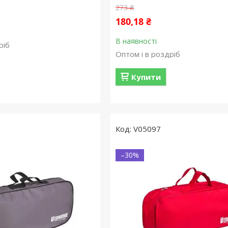
273 ₴
180,18 ₴
В наявності
ріб
Оптом і в роздріб
Купити
V05097
–30%