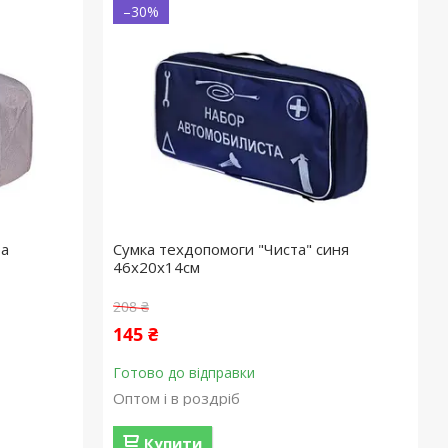
–30%
ра
Сумка техдопомоги "Чиста" синя
46х20х14см
208 ₴
145 ₴
Готово до відправки
Оптом і в роздріб
Купити