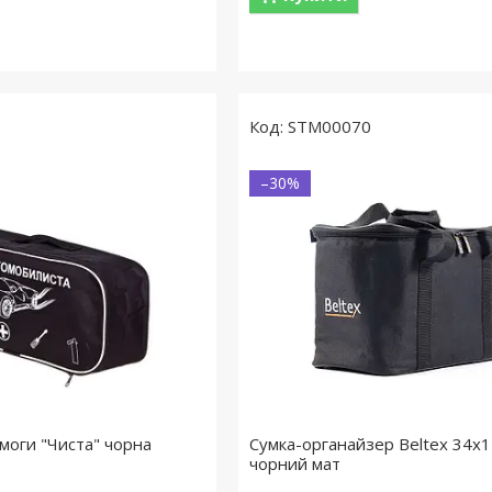
STM00070
–30%
моги "Чиста" чорна
Сумка-органайзер Beltex 34х
чорний мат