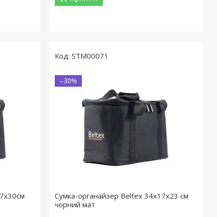
STM00071
–30%
17х30см
Сумка-органайзер Beltex 34х17х23 см
чорний мат