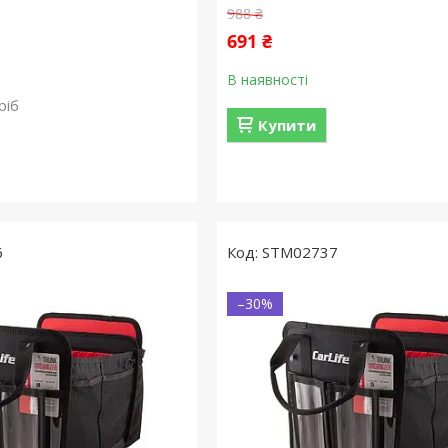
988 ₴
691 ₴
В наявності
ріб
Купити
6
STM02737
–30%