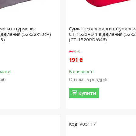
омоги штурмовик
Сумка техдопомоги штурмови
ідділення (52х22х13см)
СТ-1520RD 1 відділення (52х
3)
(СТ-1520RD/646)
273 ₴
191 ₴
равки
В наявності
ріб
Оптом і в роздріб
Купити
V05117