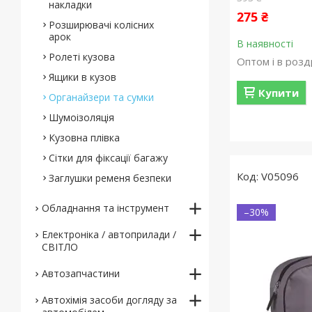
накладки
275 ₴
Розширювачі колісних
арок
В наявності
Ролеті кузова
Оптом і в розд
Ящики в кузов
Купити
Органайзери та сумки
Шумоізоляція
Кузовна плівка
Сітки для фіксації багажу
V05096
Заглушки ременя безпеки
Обладнання та інструмент
–30%
Електроніка / автоприлади /
СВІТЛО
Автозапчастини
Автохімія засоби догляду за