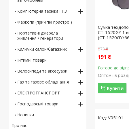
автомобілем
Комп'ютерна техніка і ПЗ
Фаркопи (причіпні пристрої)
Сумка техдоп
СТ-1520GY 1 в
Портативні джерела
(СT-1520GY/66
живлення / генератори
273 ₴
Килимки салон/багажник
191 ₴
Інтимні товари
Готово до відп
Велосипеди та аксесуари
Оптом і в розд
Газ та газове обладнання
Купити
ЕЛЕКТРОТРАНСПОРТ
Господарські товари
Новинки
V05101
Про нас