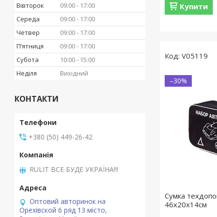
Вівторок
09:00
17:00
Купити
Середа
09:00
17:00
Четвер
09:00
17:00
Пʼятниця
09:00
17:00
V05119
Субота
10:00
15:00
Неділя
Вихідний
–30%
КОНТАКТИ
+380 (50) 449-26-42
RULIT ВСЕ БУДЕ УКРАЇНА!!!
Сумка техдопо
Оптовий авторинок на
46х20х14см
Орехівской 6 ряд 13 місто,