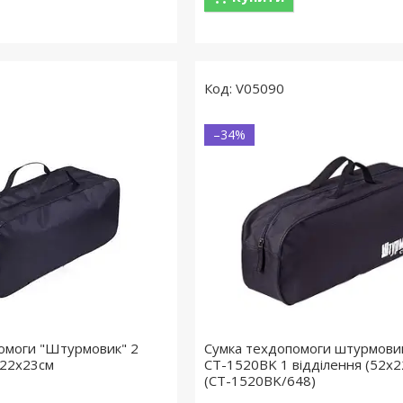
V05090
–34%
помоги "Штурмовик" 2
Сумка техдопомоги штурмови
х22х23см
СТ-1520BK 1 відділення (52х2
(СТ-1520BK/648)