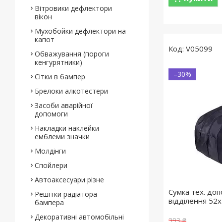
Вітровики дефлектори
вікон
Мухобойки дефлектори на
капот
V05099
Обважування (пороги
кенгурятники)
–30%
Сітки в бампер
Брелоки алкотестери
Засоби аварійної
допомоги
Накладки наклейки
емблеми значки
Молдінги
Спойлери
Автоаксесуари різне
Сумка тех. до
Решітки радіатора
відділення 52
бампера
Декоративні автомобільні
393 ₴