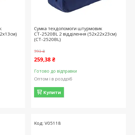
к
Сумка техдопомоги штурмовик
22х13см)
СТ-2520BL 2 відділення (52х22х23см)
(СТ-2520BL)
393 ₴
259,38 ₴
Готово до відправки
Оптом і в роздріб
Купити
V05118