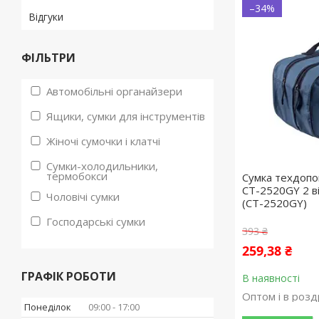
–34%
Відгуки
ФІЛЬТРИ
Автомобільні органайзери
Ящики, сумки для інструментів
Жіночі сумочки і клатчі
Сумки-холодильники,
термобокси
Сумка техдоп
СТ-2520GY 2 в
Чоловічі сумки
(СT-2520GY)
Господарські сумки
393 ₴
259,38 ₴
ГРАФІК РОБОТИ
В наявності
Оптом і в розд
Понеділок
09:00
17:00