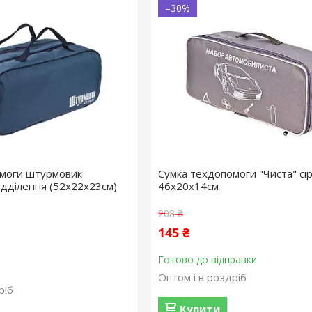
–30%
омоги штурмовик
Сумка техдопомоги "Чиста" сі
ідділення (52х22х23см)
46х20х14см
208 ₴
145 ₴
Готово до відправки
Оптом і в роздріб
ріб
Купити