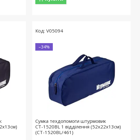
V05094
–34%
к
Сумка техдопомоги штурмовик
2х13см)
СТ-1520BL 1 відділення (52х22х13см)
(СТ-1520BL/461)