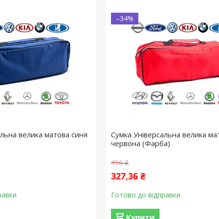
–34%
альна велика матова синя
Сумка Універсальна велика ма
червона (Фарба)
496 ₴
327,36 ₴
равки
Готово до відправки
Купити