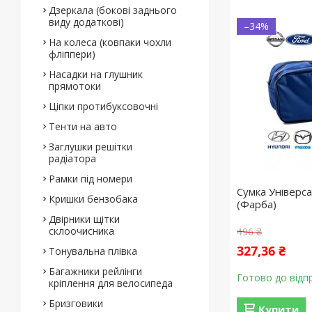
Дзеркала (бокові заднього
виду додаткові)
–34%
На колеса (ковпаки чохли
фліппери)
Насадки на глушник
прямотоки
Ціпки протибуксовочні
Тенти на авто
Заглушки решітки
радіатора
Рамки під номери
Cумка Універс
Кришки бензобака
(Фарба)
Двірники щітки
склоочисника
496 ₴
327,36 ₴
Тонувальна плівка
Багажники рейлінги
Готово до відп
кріплення для велосипеда
Бризговики
Купити