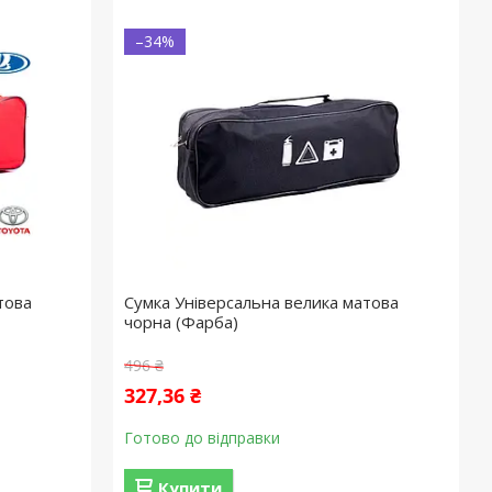
–34%
това
Сумка Універсальна велика матова
чорна (Фарба)
496 ₴
327,36 ₴
Готово до відправки
Купити