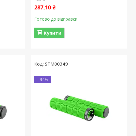
287,10 ₴
Готово до відправки
Купити
STM00349
–34%