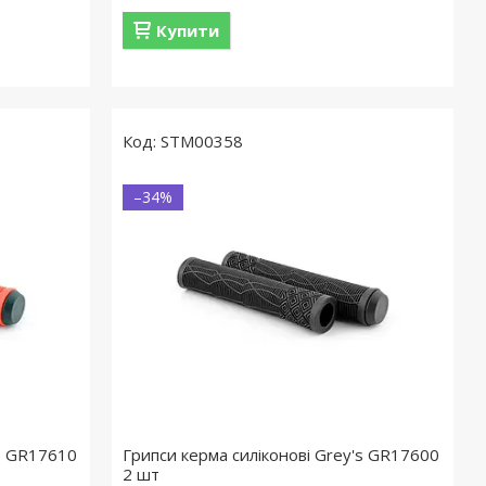
Купити
STM00358
–34%
's GR17610
Грипси керма силіконові Grey's GR17600
2 шт