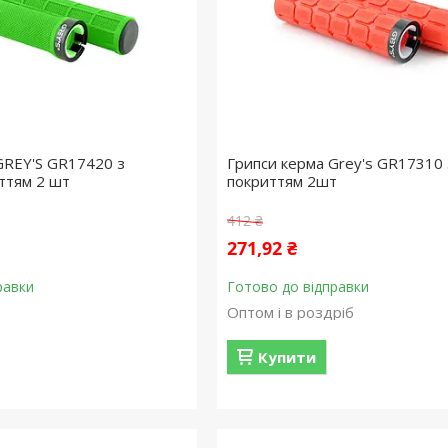
GREY'S GR17420 з
Грипси керма Grey's GR17310 
ттям 2 шт
покриттям 2шт
412 ₴
271,92 ₴
равки
Готово до відправки
Оптом і в роздріб
Купити