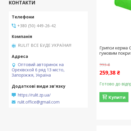
КОНТАКТИ
+380 (50) 449-26-42
RULIT ВСЕ БУДЕ УКРАЇНА!!!
Грипси керма 
гумовим покри
Оптовий авторинок на
393 ₴
Орехівской 6 ряд 13 місто,
259,38 ₴
Запоріжжя, Україна
Готово до відп
https://rulit.zp.ua/
Купити
rulit.office@gmail.com