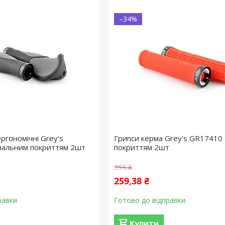
–34%
ргономічні Grey's
Грипси керма Grey's GR17410 
нальним покриттям 2шт
покриттям 2шт
393 ₴
259,38 ₴
равки
Готово до відправки
Купити