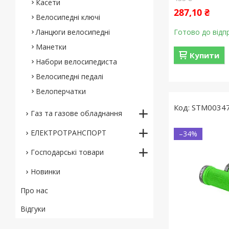
Касети
287,10 ₴
Велосипедні ключі
Ланцюги велосипедні
Готово до відп
Манетки
Купити
Набори велосипедиста
Велосипедні педалі
Велоперчатки
STM0034
Газ та газове обладнання
ЕЛЕКТРОТРАНСПОРТ
–34%
Господарські товари
Новинки
Про нас
Відгуки