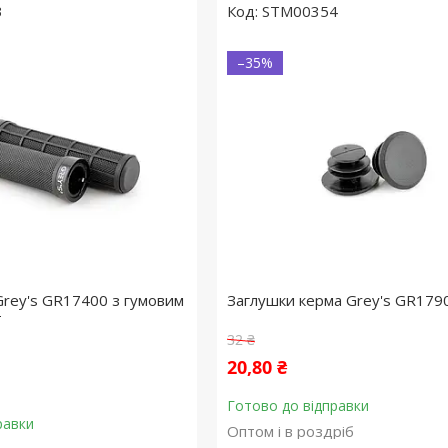
3
STM00354
–35%
Grey's GR17400 з гумовим
Заглушки керма Grey's GR179
т
32 ₴
20,80 ₴
Готово до відправки
равки
Оптом і в роздріб