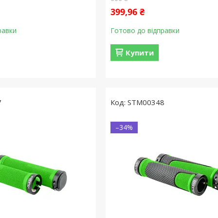
399,96 ₴
равки
Готово до відправки
Купити
7
STM00348
–34%