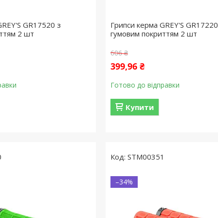
GREY'S GR17520 з
Грипси керма GREY'S GR17220
ттям 2 шт
гумовим покриттям 2 шт
606 ₴
399,96 ₴
равки
Готово до відправки
Купити
0
STM00351
–34%