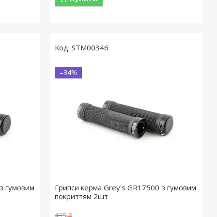
STM00346
–34%
з гумовим
Грипси керма Grey's GR17500 з гумовим
покриттям 2шт
435 ₴