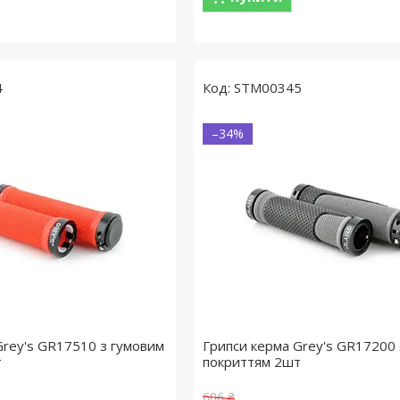
4
STM00345
–34%
Grey's GR17510 з гумовим
Грипси керма Grey's GR17200 
т
покриттям 2шт
606 ₴