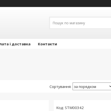
лата і доставка
Контакти
1
STM00342