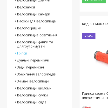
Велосипедні дзвінки
Велозамки
Велосипедні камери
Насоси для велосипеда
STM0034
Велопокришки
Велосипедне освітлення
–34%
Велосипедні фляги та
флягоутримувачі
Гріпси
Дуальні перемикачі
Задні перемикачі
Зберігання велосипедів
Знімачі велосипедні
Велосипедні шоломи
Грипси керма 
Велосипедні сумки
покриттям 2ш
Велосипедні сідла
435 ₴