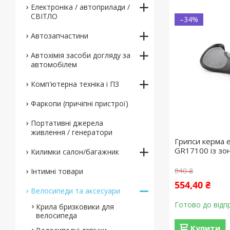
Електроніка / автоприлади /
СВІТЛО
–34%
Автозапчастини
Автохімія засоби догляду за
автомобілем
Комп'ютерна техніка і ПЗ
Фаркопи (причіпні пристрої)
Портативні джерела
живлення / генератори
Грипси керма е
GR17100 із зо
Килимки салон/багажник
840 ₴
Інтимні товари
554,40 ₴
Велосипеди та аксесуари
Готово до відп
Крила бризковики для
велосипеда
Купити