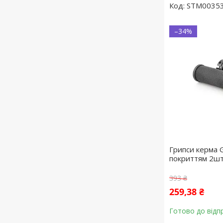
STM0035
–34%
Грипси керма 
покриттям 2ш
393 ₴
259,38 ₴
Готово до відп