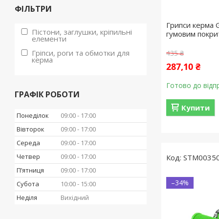
ФІЛЬТРИ
Грипси керма 
Пістони, заглушки, кріпильні
гумовим покри
елементи
Гріпси, роги та обмотки для
435 ₴
керма
287,10 ₴
Готово до відп
ГРАФІК РОБОТИ
Купити
Понеділок
09:00
17:00
Вівторок
09:00
17:00
Середа
09:00
17:00
Четвер
09:00
17:00
STM0035
Пʼятниця
09:00
17:00
–34%
Субота
10:00
15:00
Неділя
Вихідний