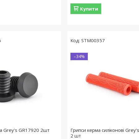
Купити
6
STM00357
–34%
а Grey's GR17920 2шт
Грипси керма силіконові Grey
2 шт