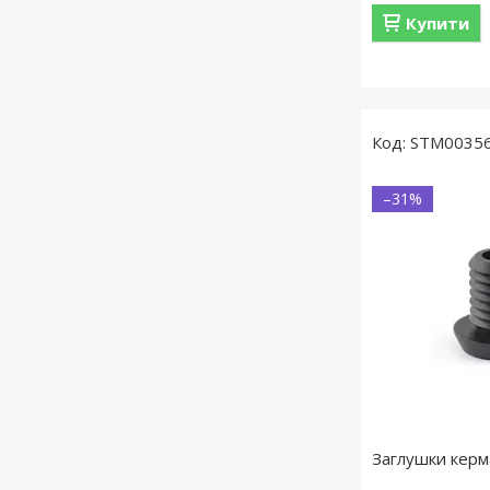
Купити
STM0035
–31%
Заглушки керм