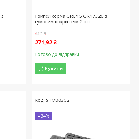
 з
Грипси керма GREY'S GR17320 з
гумовим покриттям 2 шт
412 ₴
271,92 ₴
Готово до відправки
Купити
STM00352
–34%