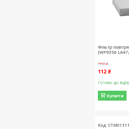
Фільтр повітр
(WP9356 LA47
160 ₴
112 ₴
Готово до відп
Купити
STM0131