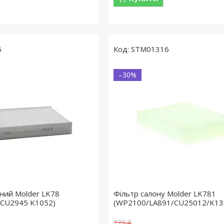
5
STM01316
–30%
яний Molder LK78
Фільтр салону Molder LK781
 CU2945 K1052)
(WP2100/LA891/CU25012/K13
225 ₴