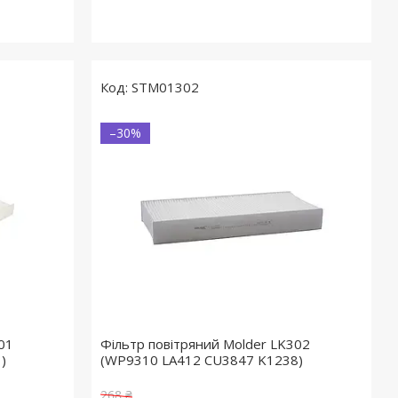
STM01302
–30%
01
Фільтр повітряний Molder LK302
)
(WP9310 LA412 CU3847 K1238)
268 ₴