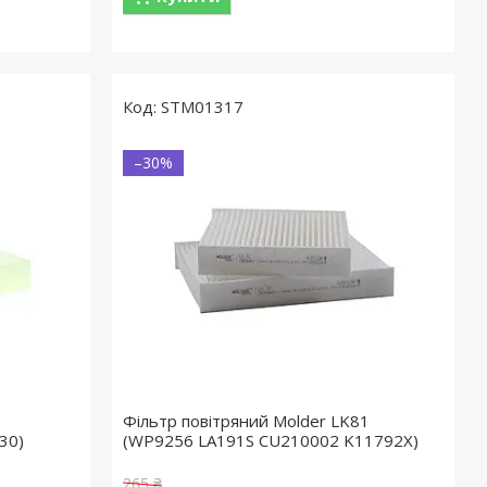
STM01317
–30%
Фільтр повітряний Molder LK81
30)
(WP9256 LA191S CU210002 K11792X)
265 ₴