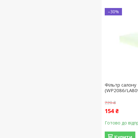
–30%
Фільтр салону
(WP2086/LA80
220 ₴
154 ₴
Готово до відп
Купити