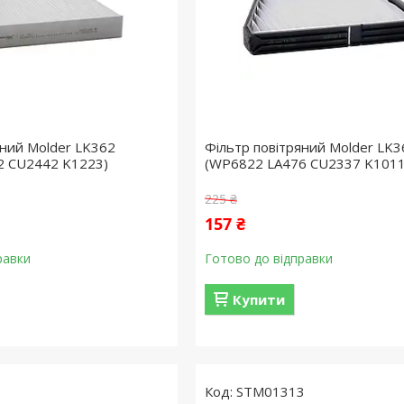
яний Molder LK362
Фільтр повітряний Molder LK3
2 CU2442 K1223)
(WP6822 LA476 CU2337 K1011
225 ₴
157 ₴
равки
Готово до відправки
Купити
1
STM01313