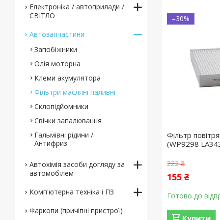
Електроніка / автоприлади /
СВІТЛО
–30%
Автозапчастини
Запобіжники
Олія моторна
Клеми акумулятора
Фільтри масляні паливні
Склопідйомники
Свічки запалювання
Гальмівні рідини /
Фільтр повітр
Антифриз
(WP9298 LA34
222 ₴
Автохімія засоби догляду за
автомобілем
155 ₴
Комп'ютерна техніка і ПЗ
Готово до відп
Фаркопи (причіпні пристрої)
Купити