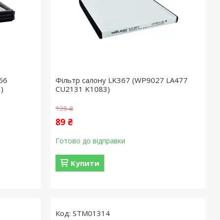
66
Фільтр салону LK367 (WP9027 LA477
)
CU2131 K1083)
128 ₴
89 ₴
Готово до відправки
Купити
STM01314