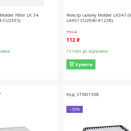
Molder Filter LK 34
Фільтр салону Molder LK347 
4 CU2335)
LA457 CU2040 K1228)
160 ₴
112 ₴
равки
Готово до відправки
Купити
7
STM01308
–30%