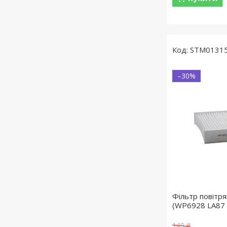
STM0131
–30%
Фільтр повітр
(WP6928 LA87
149 ₴