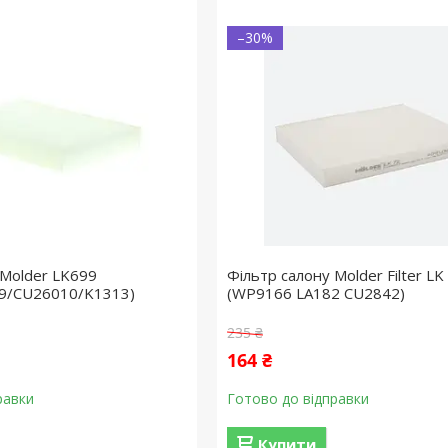
–30%
 Molder LK699
Фільтр салону Molder Filter LK
9/CU26010/K1313)
(WP9166 LA182 CU2842)
235 ₴
164 ₴
равки
Готово до відправки
Купити