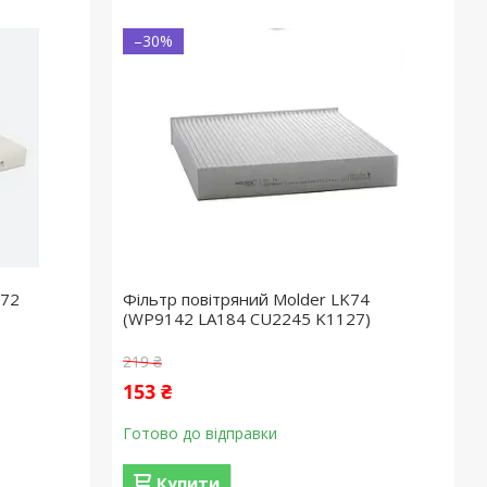
–30%
 72
Фільтр повітряний Molder LK74
(WP9142 LA184 CU2245 K1127)
219 ₴
153 ₴
Готово до відправки
Купити