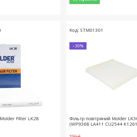
0
STM01301
–30%
Molder Filter LK28
Фільтр повітряний Molder LK3
(WP9368 LA411 CU2544 K1261
190 ₴