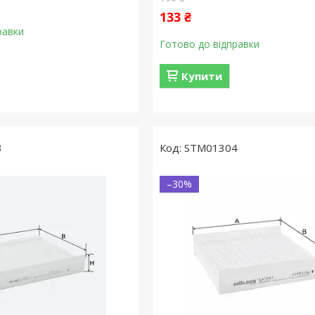
133 ₴
равки
Готово до відправки
Купити
3
STM01304
–30%