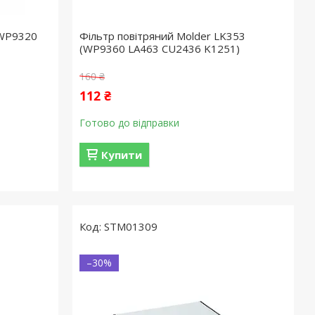
(WP9320
Фільтр повітряний Molder LK353
(WP9360 LA463 CU2436 K1251)
160 ₴
112 ₴
Готово до відправки
Купити
STM01309
–30%