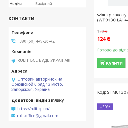
Неділя
Вихідний
Фільтр салону 
КОНТАКТИ
(WP9130 LA14
178 ₴
124 ₴
+380 (50) 449-26-42
Готово до відп
RULIT ВСЕ БУДЕ УКРАЇНА!!!
Купити
Оптовий авторинок на
Орехівской 6 ряд 13 місто,
Запоріжжя, Україна
STM0130
–30%
https://rulit.zp.ua/
rulit.office@gmail.com