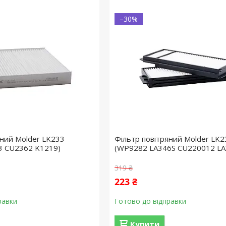
–30%
яний Molder LK233
Фільтр повітряний Molder LK2
3 CU2362 K1219)
(WP9282 LA346S CU220012 LA
319 ₴
223 ₴
равки
Готово до відправки
Купити