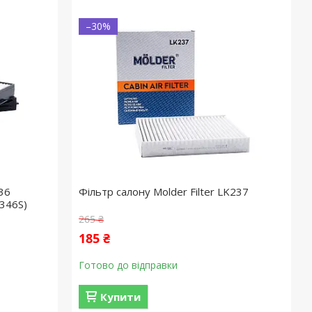
–30%
36
Фільтр салону Molder Filter LK237
346S)
265 ₴
185 ₴
Готово до відправки
Купити