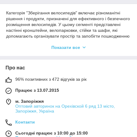
Категорія "Зберігання велосипедів" включає різноманітні
рішення і продукти, призначені для ефективного і безпечного
розміщення велосипедів. У цьому сегменті представлені
настінні кронштейни, велопарковки, стійки та шафи, які
допомагають організувати простір та запобігти пошкодженню
транспортних засобів. Завдяки різним конструкціям та
Показати все
матеріалам, користувачі можуть вибрати відповідний варіант
залежно від доступного місця та дизайну інтер'єру.
Правильне зберігання велосипедів не тільки збільшує термін
їхньої служби, а й сприяє підтримці порядку в гаражі або на
Про нас
балконі.
96% позитивних з 472 відгуків за рік
Працює з 13.07.2015
м. Запоріжжя
Оптовий авторинок на Орехівской 6 ряд 13 місто,
Запоріжжя, Україна
Контакти
Сьогодні працює з 10:00 до 15:00