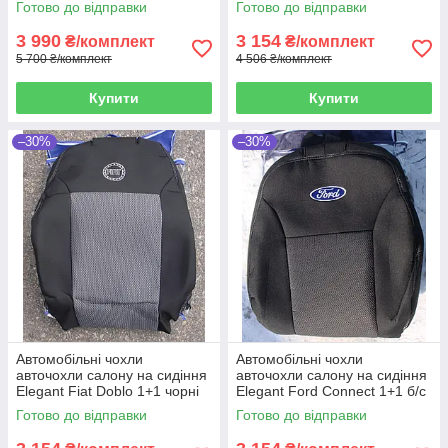
Готово до відправки
Готово до відправки
3 990
3 154
₴/комплект
₴/комплект
5 700 ₴/комплект
4 506 ₴/комплект
Купити
Купити
–30%
–30%
Автомобільні чохли
Автомобільні чохли
авточохли салону на сидіння
авточохли салону на сидіння
Elegant Fiat Doblo 1+1 чорні
Elegant Ford Connect 1+1 б/с
10- Фиат Добло
чорні 09-13 Форд Коннект
Готово до відправки
Готово до відправки