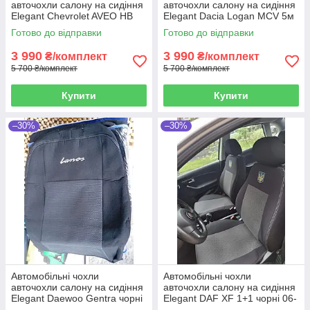
авточохли салону на сидіння
авточохли салону на сидіння
Elegant Chevrolet AVEO HB
Elegant Dacia Logan MCV 5м
3D чорні 08- Шевроле Авео
чорні 06- Дачия Логан МСВ
Готово до відправки
Готово до відправки
3 990
3 990
₴/комплект
₴/комплект
5 700 ₴/комплект
5 700 ₴/комплект
Купити
Купити
–30%
–30%
Автомобільні чохли
Автомобільні чохли
авточохли салону на сидіння
авточохли салону на сидіння
Elegant Daewoo Gentra чорні
Elegant DAF XF 1+1 чорні 06-
13- Дэу Джентра
Даф XF