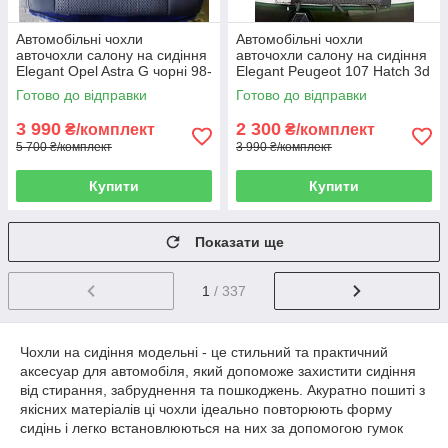
Автомобільні чохли
Автомобільні чохли
авточохли салону на сидіння
авточохли салону на сидіння
Elegant Opel Astra G чорні 98-
Elegant Peugeot 107 Hatch 3d
Опель Астра Г
чорні 05-12 Пежо 107
Готово до відправки
Готово до відправки
3 990
2 300
₴/комплект
₴/комплект
5 700 ₴/комплект
3 990 ₴/комплект
Купити
Купити
Показати ще
1
/ 337
Чохли на сидіння модельні - це стильний та практичний
аксесуар для автомобіля, який допоможе захистити сидіння
від стирання, забруднення та пошкоджень. Акуратно пошиті з
якісних матеріалів ці чохли ідеально повторюють форму
сидінь і легко встановлюються на них за допомогою гумок
або блискавок. Вони доступні в різних кольорах та дизайнах,