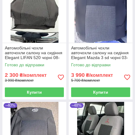
Автомобільні чохли
Автомобільні чохли
авточохли салону на сидіння
авточохли салону на сидіння
Elegant LIFAN 520 чорні 08-
Elegant Mazda 3 sd чорні 03-
Лифан 520
Мазда 3
Готово до відправки
Готово до відправки
2 300
3 990
₴/комплект
₴/комплект
3 990 ₴/комплект
5 700 ₴/комплект
Купити
Купити
–40%
–48%