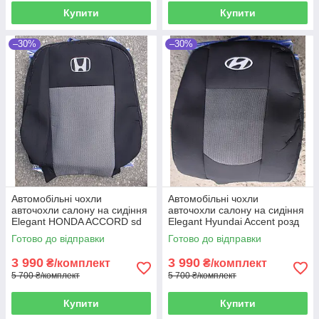
Купити
Купити
–30%
–30%
Автомобільні чохли
Автомобільні чохли
авточохли салону на сидіння
авточохли салону на сидіння
Elegant HONDA ACCORD sd
Elegant Hyundai Accent розд
чорні 08-12 Хонда Аккорд
чорні 10- Хендай Акцент
Готово до відправки
Готово до відправки
3 990
3 990
₴/комплект
₴/комплект
5 700 ₴/комплект
5 700 ₴/комплект
Купити
Купити