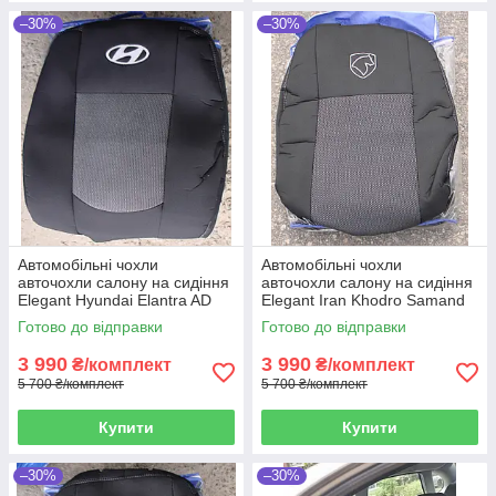
–30%
–30%
Автомобільні чохли
Автомобільні чохли
авточохли салону на сидіння
авточохли салону на сидіння
Elegant Hyundai Elantra AD
Elegant Iran Khodro Samand
чорні 16- Хендай Элантра
LX чорні 02- Иран Ходро
Готово до відправки
Готово до відправки
Саманд
3 990
3 990
₴/комплект
₴/комплект
5 700 ₴/комплект
5 700 ₴/комплект
Купити
Купити
–30%
–30%