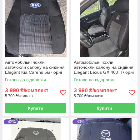
Автомобільні чохли
Автомобільні чохли
авточохли салону на сидіння
авточохли салону на сидіння
Elegant Kia Carens 5м чорні
Elegant Lexus GX 460 II чорні
06-12 КИА Каренс
13- Лексус ГХ
Готово до відправки
Готово до відправки
3 990
3 990
₴/комплект
₴/комплект
5 700 ₴/комплект
5 700 ₴/комплект
Купити
Купити
–42%
–30%