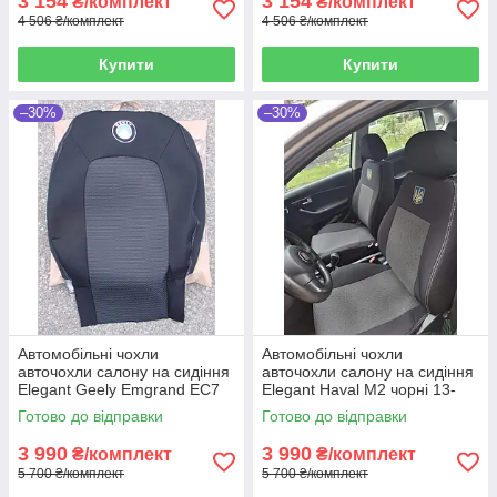
3 154
3 154
₴/комплект
₴/комплект
4 506 ₴/комплект
4 506 ₴/комплект
Купити
Купити
–30%
–30%
Автомобільні чохли
Автомобільні чохли
авточохли салону на сидіння
авточохли салону на сидіння
Elegant Geely Emgrand EC7
Elegant Haval M2 чорні 13-
чорні 09- Джили Эмгранд
Хавал М2
Готово до відправки
Готово до відправки
ЕC7
3 990
3 990
₴/комплект
₴/комплект
5 700 ₴/комплект
5 700 ₴/комплект