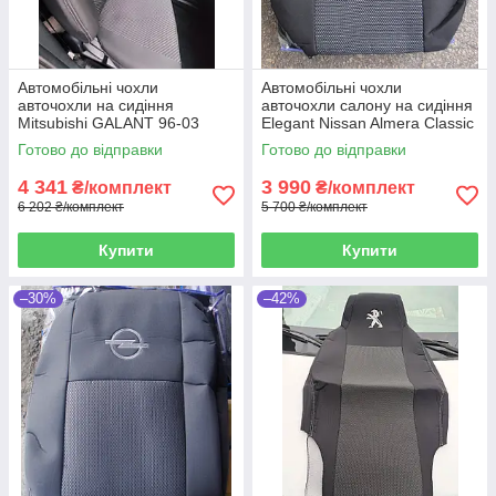
Автомобільні чохли
Автомобільні чохли
авточохли на сидіння
авточохли салону на сидіння
Mitsubishi GALANT 96-03
Elegant Nissan Almera Classic
Favorite чорні Мітсубісі
Maxi чорні 06-12 Ниссан
Готово до відправки
Готово до відправки
Галант
Альмера
4 341
3 990
₴/комплект
₴/комплект
6 202 ₴/комплект
5 700 ₴/комплект
Купити
Купити
–30%
–42%