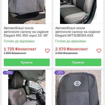
Автомобільні чохли
Автомобільні чохли
авточохли салону на сидіння
авточохли салону на сидіння
Elegant MG 350 чорні 10- МГ
Elegant MITSUBISHI ASX
350
чорні 10- Митсубиси АСХ
Готово до відправки
Готово до відправки
1 725
2 070
₴/комплект
₴/комплект
2 896 ₴/комплект
3 990 ₴/комплект
Купити
Купити
–30%
–30%