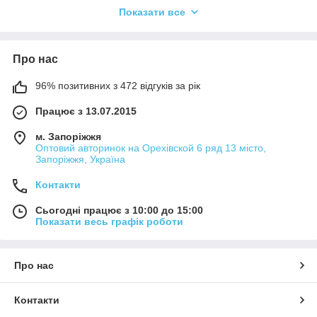
Показати все
що дозволяє вибрати відповідний варіант для будь-якого
автомобіля. Завдяки чохлам на сидіння модельні ваш
автомобіль виглядатиме стильно і доглянуто, а сидіння
будуть служити вам довгі роки.
Про нас
96% позитивних з 472 відгуків за рік
Працює з 13.07.2015
м. Запоріжжя
Оптовий авторинок на Орехівской 6 ряд 13 місто,
Запоріжжя, Україна
Контакти
Сьогодні працює з 10:00 до 15:00
Показати весь графік роботи
Про нас
Контакти