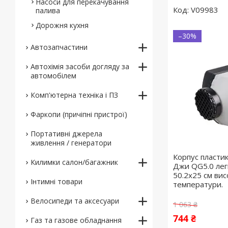
Насоси для перекачування
V09983
палива
Дорожня кухня
–30%
Автозапчастини
Автохімія засоби догляду за
автомобілем
Комп'ютерна техніка і ПЗ
Фаркопи (причіпні пристрої)
Портативні джерела
живлення / генератори
Корпус пластик
Килимки салон/багажник
Джи QG5.0 лег
50.2х25 см вис
Інтимні товари
температури.
Велосипеди та аксесуари
1 063 ₴
744 ₴
Газ та газове обладнання