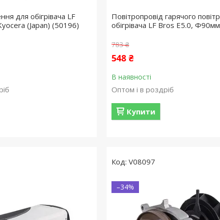
ння для обігрівача LF
Повітропровід гарячого повітр
Kyocera (Japan) (50196)
обігрівача LF Bros E5.0, Ф90
783 ₴
548 ₴
В наявності
ріб
Оптом і в роздріб
Купити
V08097
–34%