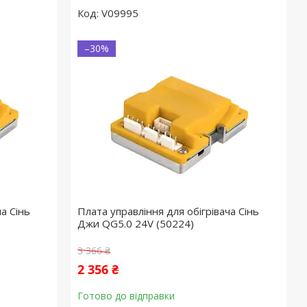
V09995
–30%
а Сінь
Плата управління для обігрівача Сінь
Джи QG5.0 24V (50224)
3 366 ₴
2 356 ₴
Готово до відправки