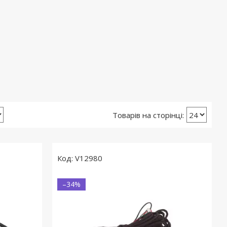
V12980
–34%