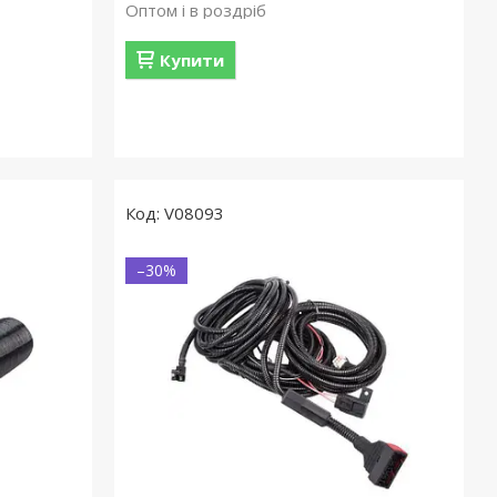
Оптом і в роздріб
Купити
V08093
–30%