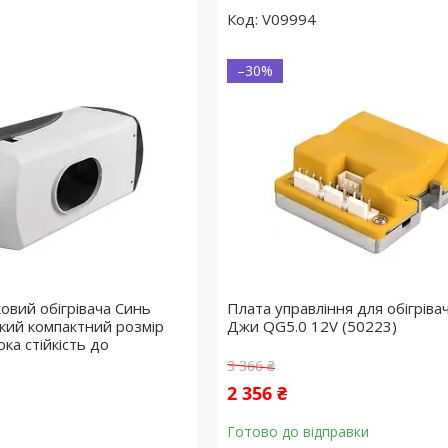
V09994
–30%
овий обігрівача Синь
Плата управління для обігрівач
кий компактний розмір
Джи QG5.0 12V (50223)
ока стійкість до
3 366 ₴
2 356 ₴
Готово до відправки