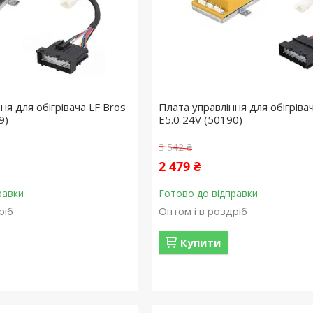
ня для обігрівача LF Bros
Плата управління для обігріва
9)
E5.0 24V (50190)
3 542 ₴
2 479 ₴
равки
Готово до відправки
ріб
Оптом і в роздріб
Купити