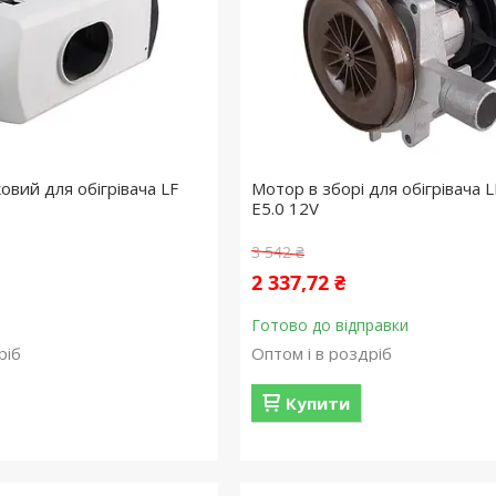
овий для обігрівача LF
Мотор в зборі для обігрівача L
E5.0 12V
3 542 ₴
2 337,72 ₴
Готово до відправки
ріб
Оптом і в роздріб
Купити