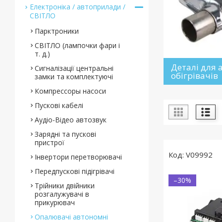
Електроніка / автоприлади /
СВІТЛО
Парктроники
СВІТЛО (лампочки фари і
т. д.)
Деталі для
Сигналізації центральні
обігрівачів
замки та комплектуючі
Компрессоры насоси
Пускові кабелі
Аудіо-Відео автозвук
Зарядні та пускові
пристрої
V09992
Інвертори перетворювачі
Передпускові підігрівачі
–30%
Трійники двійники
розгалужувачі в
прикурювач
Опалювачі автономні