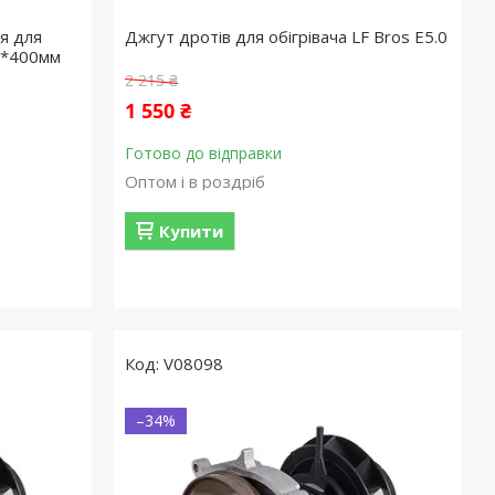
я для
Джгут дротів для обігрівача LF Bros E5.0
мм*400мм
2 215 ₴
1 550 ₴
Готово до відправки
Оптом і в роздріб
Купити
V08098
–34%