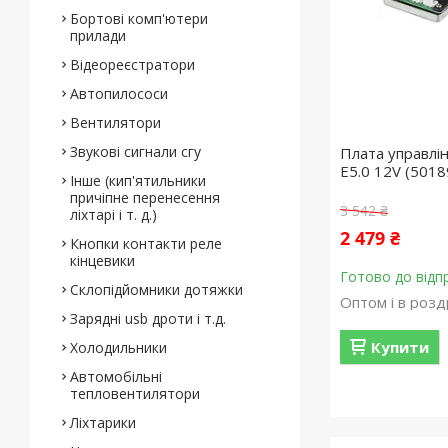
Бортові комп'ютери
прилади
Відеореєстратори
Автопилососи
Вентилятори
Звукові сигнали сгу
Плата управлін
E5.0 12V (5018
Інше (кип'ятильники
причіпне перенесення
3 542 ₴
ліхтарі і т. д.)
2 479 ₴
Кнопки контакти реле
кінцевики
Готово до відп
Склопідйомники дотяжки
Оптом і в розд
Зарядні usb дроти і т.д.
Купити
Холодильники
Автомобільні
тепловентилятори
Ліхтарики