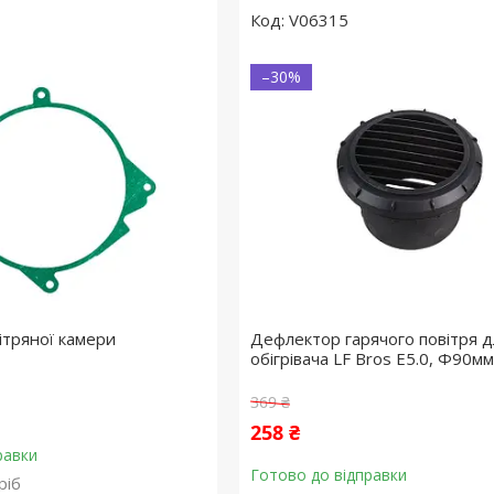
V06315
–30%
ітряної камери
Дефлектор гарячого повітря д
обігрівача LF Bros E5.0, Ф90мм
369 ₴
258 ₴
равки
Готово до відправки
ріб