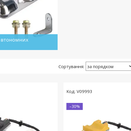
 автономних
V09993
–30%