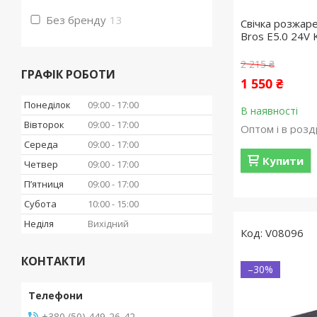
Без бренду
13
Свічка розжаре
Bros E5.0 24V 
2 215 ₴
ГРАФІК РОБОТИ
1 550 ₴
Понеділок
09:00
17:00
В наявності
Вівторок
09:00
17:00
Оптом і в розд
Середа
09:00
17:00
Купити
Четвер
09:00
17:00
Пʼятниця
09:00
17:00
Субота
10:00
15:00
Неділя
Вихідний
V08096
КОНТАКТИ
–30%
+380 (50) 449-26-42