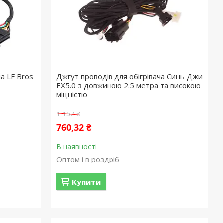
ча LF Bros
Джгут проводів для обігрівача Синь Джи
EХ5.0 з довжиною 2.5 метра та високою
міцністю
1 152 ₴
760,32 ₴
В наявності
Оптом і в роздріб
Купити