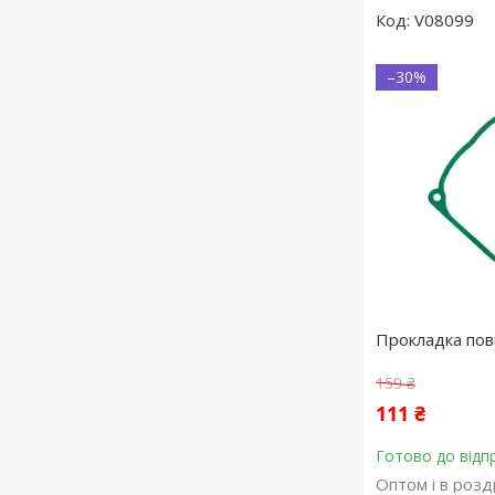
V08099
–30%
Прокладка пов
159 ₴
111 ₴
Готово до відп
Оптом і в розд