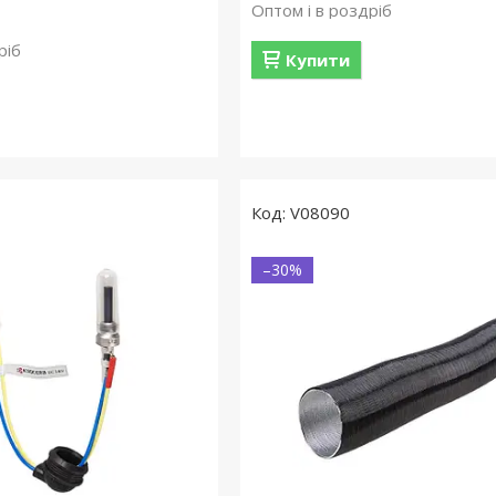
Оптом і в роздріб
ріб
Купити
V08090
–30%