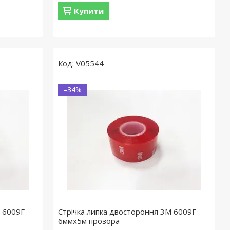
Купити
V05544
–34%
M 6009F
Стрічка липка двостороння 3M 6009F
6ммx5м прозора