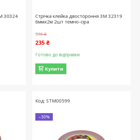
3M 30324
Стрічка клейка двостороння 3M 32319
6ммx2м 2шт темно-сіра
336 ₴
235 ₴
Готово до відправки
Купити
STM00599
–30%