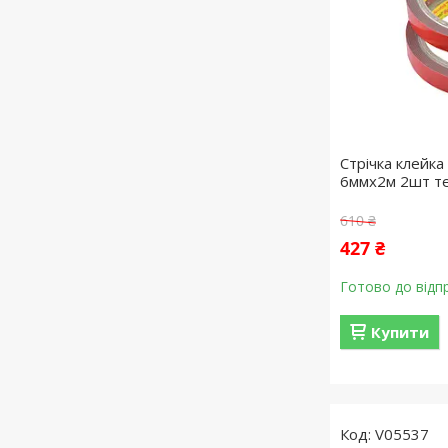
Стрічка клейк
6ммx2м 2шт те
610 ₴
427 ₴
Готово до відп
Купити
V05537