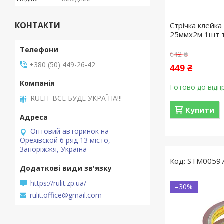
КОНТАКТИ
Стрічка клейк
25ммx2м 1шт т
642 ₴
+380 (50) 449-26-42
449 ₴
Готово до відп
RULIT ВСЕ БУДЕ УКРАЇНА!!!
Купити
Оптовий авторинок на
Орехівской 6 ряд 13 місто,
Запоріжжя, Україна
STM0059
https://rulit.zp.ua/
–30%
rulit.office@gmail.com