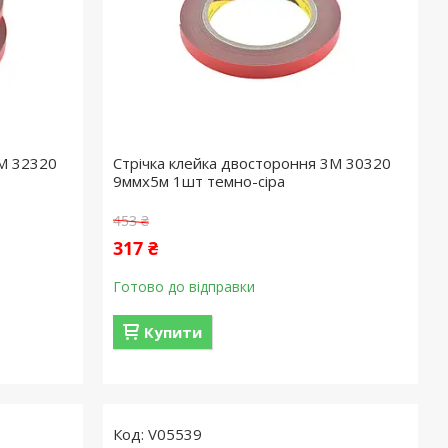
3M 32320
Стрічка клейка двостороння 3M 30320
9ммx5м 1шт темно-сіра
453 ₴
317 ₴
Готово до відправки
Купити
V05539