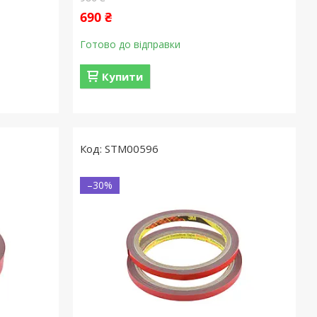
690 ₴
Готово до відправки
Купити
STM00596
–30%