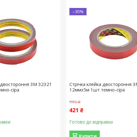
–30%
а двостороння 3M 32321
Стрічка клейка двостороння 
мно-сіра
12ммx5м 1шт темно-сіра
602 ₴
421 ₴
равки
Готово до відправки
Купити