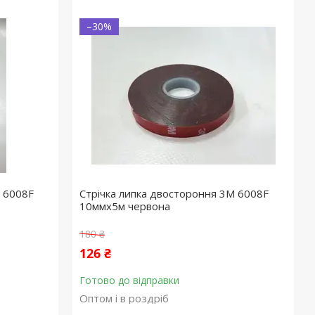
–30%
M 6008F
Стрічка липка двостороння 3M 6008F
10ммx5м червона
180 ₴
126 ₴
Готово до відправки
Оптом і в роздріб