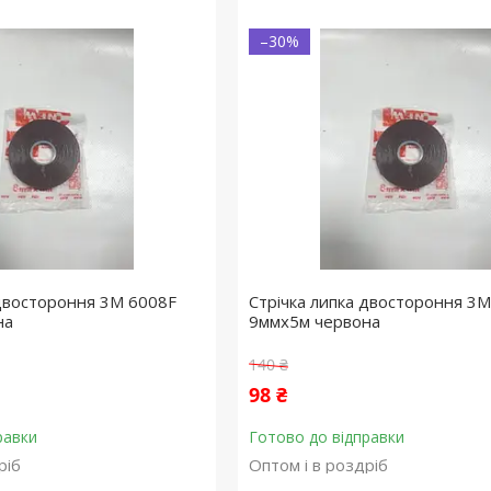
–30%
 двостороння 3M 6008F
Стрічка липка двостороння 3
на
9ммx5м червона
140 ₴
98 ₴
равки
Готово до відправки
ріб
Оптом і в роздріб