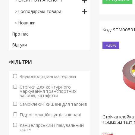
Господарські товари
Новинки
STM0059
Про нас
Відгуки
–30%
ФІЛЬТРИ
Звукоізоляційні матеріали
Стрічки для контурного
маркування транспортних
засобів, катафоти
Самоклеючі кишені для талонів
Гідроізоляційні ущільнювачі
Стрічка клейк
15ммx5м 1шт т
Канцелярський і пакувальний
скотч
750 ₴