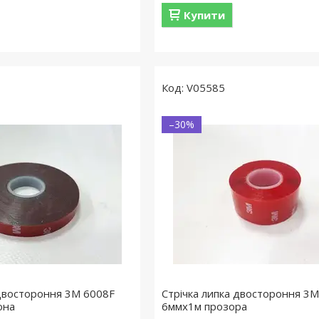
Купити
V05585
–30%
 двостороння 3M 6008F
Стрічка липка двостороння 3
она
6ммx1м прозора