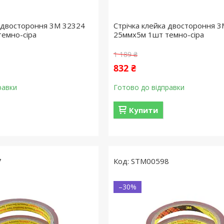
а двостороння 3M 32324
Стрічка клейка двостороння 
емно-сіра
25ммx5м 1шт темно-сіра
1 189 ₴
832 ₴
равки
Готово до відправки
Купити
7
STM00598
–30%