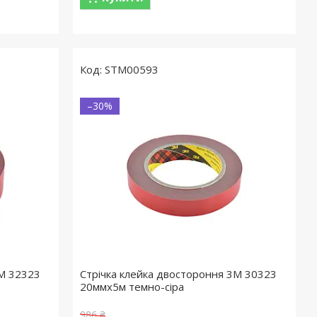
STM00593
–30%
3M 32323
Стрічка клейка двостороння 3M 30323
20ммx5м темно-сіра
986 ₴