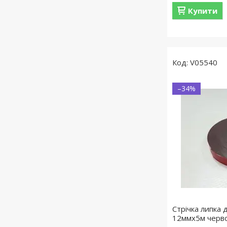
Купити
V05540
–34%
Стрічка липка
12ммx5м черв