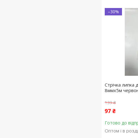
–30%
Стрічка липка
8ммx5м черво
139 ₴
97 ₴
Готово до відп
Оптом і в розд