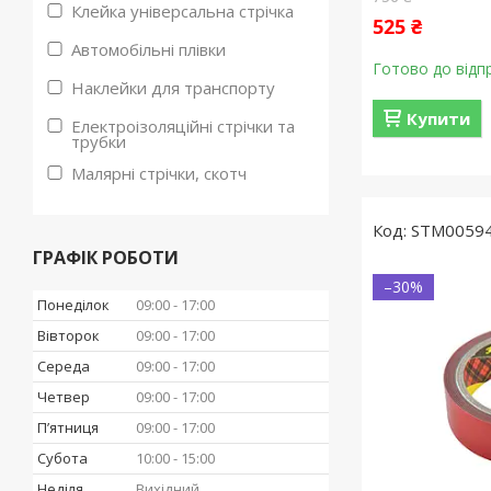
Клейка універсальна стрічка
525 ₴
Автомобільні плівки
Готово до відп
Наклейки для транспорту
Купити
Електроізоляційні стрічки та
трубки
Малярні стрічки, скотч
STM0059
ГРАФІК РОБОТИ
–30%
Понеділок
09:00
17:00
Вівторок
09:00
17:00
Середа
09:00
17:00
Четвер
09:00
17:00
Пʼятниця
09:00
17:00
Субота
10:00
15:00
Неділя
Вихідний