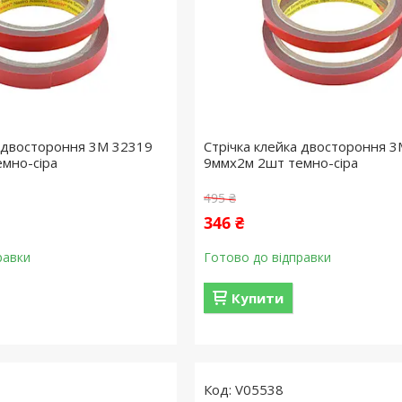
а двостороння 3M 32319
Стрічка клейка двостороння 
мно-сіра
9ммx2м 2шт темно-сіра
495 ₴
346 ₴
равки
Готово до відправки
Купити
V05538