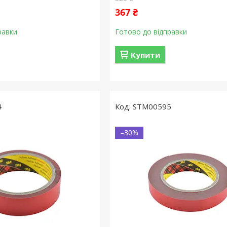
367 ₴
равки
Готово до відправки
Купити
4
STM00595
–30%