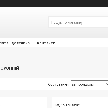
лата і доставка
Контакти
ТОРОННІЙ
8
STM00589