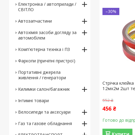
Електроніка / автоприлади /
СВІТЛО
–30%
Автозапчастини
Автохімія засоби догляду за
автомобілем
Комп'ютерна техніка і ПЗ
Фаркопи (причіпні пристрої)
Портативні джерела
живлення / генератори
Стрічка клейк
12мx2м 2шт те
Килимки салон/багажник
652 ₴
Інтимні товари
456 ₴
Велосипеди та аксесуари
Готово до відп
Газ та газове обладнання
Купити
ЕЛЕКТРОТРАНСПОРТ