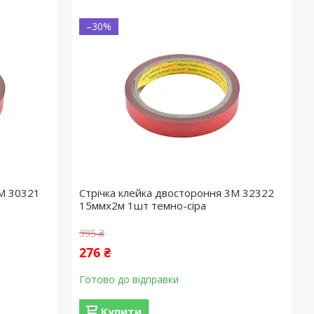
–30%
3M 30321
Стрічка клейка двостороння 3M 32322
15ммx2м 1шт темно-сіра
395 ₴
276 ₴
Готово до відправки
Купити