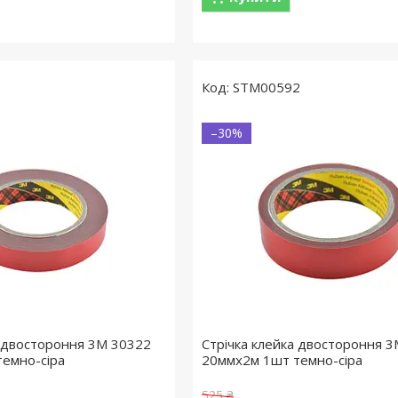
1
STM00592
–30%
а двостороння 3M 30322
Стрічка клейка двостороння 
емно-сіра
20ммx2м 1шт темно-сіра
525 ₴