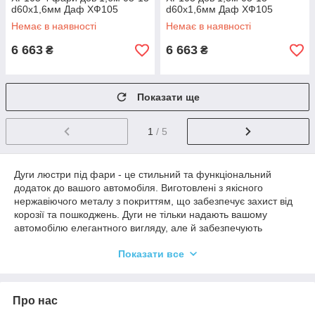
d60х1,6мм Даф ХФ105
d60х1,6мм Даф ХФ105
Немає в наявності
Немає в наявності
6 663
6 663
₴
₴
Показати ще
1
/ 5
Дуги люстри під фари - це стильний та функціональний
додаток до вашого автомобіля. Виготовлені з якісного
нержавіючого металу з покриттям, що забезпечує захист від
корозії та пошкоджень. Дуги не тільки надають вашому
автомобілю елегантного вигляду, але й забезпечують
додатковий захист фар від несприятливих погодних умов та
Показати все
механічних пошкоджень. Простота установки та
універсальний дизайн роблять їх ідеальним вибором для
будь-якого автолюбителя, який бажає додати
індивідуальності та стилю своєму транспортному засобу.
Про нас