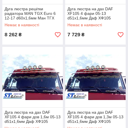
Дуга люстра решітки
Дуга люстра на дах DAF
радіатора MAN TGX Euro 6
XF105 4 фари 05-13
12-17 d60х1,6мм Ман ТГХ
d51х1,6мм Даф ХФ105
Немає в наявності
Немає в наявності
8 262
7 729
₴
₴
Дуга люстра на дах DAF
Дуга люстра на дах DAF
XF105 4 фари дов 1,6м 05-13
XF105 4 фари дов 1,3м 05-13
d51х1,6мм Даф ХФ105
d51х1,6мм Даф ХФ105