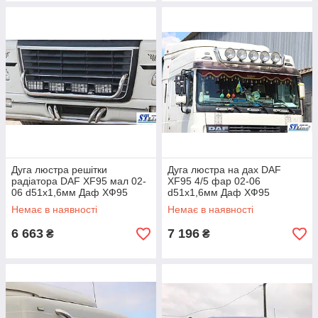
Дуга люстра решітки
Дуга люстра на дах DAF
радіатора DAF XF95 мал 02-
XF95 4/5 фар 02-06
06 d51х1,6мм Даф ХФ95
d51х1,6мм Даф ХФ95
Немає в наявності
Немає в наявності
6 663
7 196
₴
₴