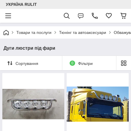
УКРАЇНА RULIT
Товари та послуги
Тюнінг та автоаксесуари
Обважува
Дуги люстри під фари
Сортування
0
Фільтри