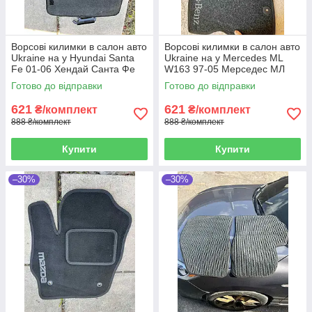
Ворсові килимки в салон авто
Ворсові килимки в салон авто
Ukraine на у Hyundai Santa
Ukraine на у Mercedes ML
Fe 01-06 Хендай Санта Фе
W163 97-05 Мерседес МЛ
сірі
чорні
Готово до відправки
Готово до відправки
621
621
₴/комплект
₴/комплект
888 ₴/комплект
888 ₴/комплект
Купити
Купити
–30%
–30%