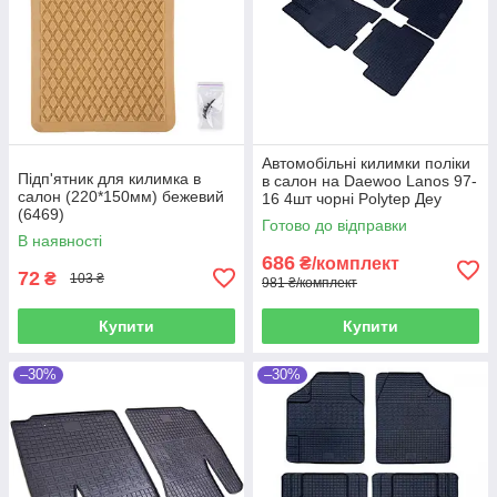
Автомобільні килимки поліки
Підп'ятник для килимка в
в салон на Daewoo Lanos 97-
салон (220*150мм) бежевий
16 4шт чорні Polytep Деу
(6469)
Ланос
Готово до відправки
В наявності
686
₴/комплект
72
₴
103 ₴
981 ₴/комплект
Купити
Купити
–30%
–30%