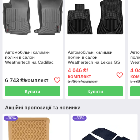
Автомобільні килимки
Автомобільні килимки
Авто
поліки в салон
поліки в салон
полі
Weathertech на Cadillac
Weathertech на Lexus GS
Weat
CTS AWD АКП 10-13
AWD RWD 06-11 передні
AWD 
4 046
4 0
₴/
передні чорні Кадиллак
чорні Лексус ГС
Лекс
комплект
ком
ЦТС
6 743
₴/комплект
5 780 ₴/комплект
5 780
Купити
Купити
Акційні пропозиції та новинки
–30%
–30%