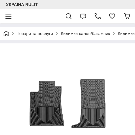
УКРАЇНА RULIT
Товари та послуги
Килимки салон/багажник
Килимки