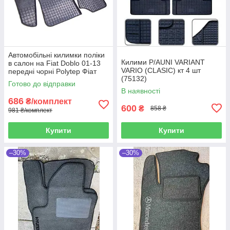
Автомобільні килимки поліки
Килими P/AUNI VARIANT
в салон на Fiat Doblo 01-13
VARIO (CLASIC) кт 4 шт
передні чорні Polytep Фіат
(75132)
Добло
Готово до відправки
В наявності
686
₴/комплект
600
₴
858 ₴
981 ₴/комплект
Купити
Купити
–30%
–30%