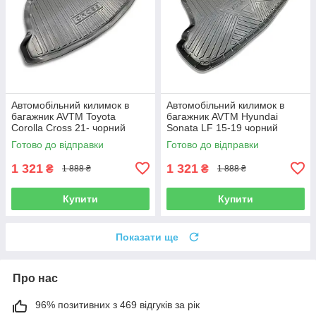
Автомобільний килимок в
Автомобільний килимок в
багажник AVTM Toyota
багажник AVTM Hyundai
Corolla Cross 21- чорний
Sonata LF 15-19 чорний
Тойота Королла
Хендай Соната
Готово до відправки
Готово до відправки
1 321
1 321
₴
₴
1 888 ₴
1 888 ₴
Купити
Купити
Показати ще
Про нас
96% позитивних з 469 відгуків за рік