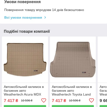
Умови повернення
Повернення товару впродовж 14 днів безкоштовно
Всі умови повернення
Подібні товари компанії
Автомобільний килимок в
Автомобільний килимок в
Авто
багажник авто
багажник авто
бага
Weathertech Acura MDX
Weathertech Toyota Land
Weat
07-13 бежевий за 2м
Cruiser 200 5м 13-21
Spor
7 417
7 417
9 6
₴
₴
10 596 ₴
10 596 ₴
рядом Акура МДХ
бежевий за 2м рядом
беже
Тойота Ленд Крузер 200
Кад