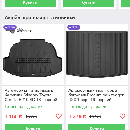
Купити
Купити
Акційні пропозиції та новинки
–30%
–30%
Автомобільний килимок в
Автомобільний килимок в
багажник Stingray Toyota
багажник Frogum Volkswagen
Corolla E210 SD 18- чорний
ID.3 1 верх 19- чорний
Тойота Королла
Фольксваген Айди3
Готово до відправки
Готово до відправки
1 160
1 379
₴
₴
1 658 ₴
1 971 ₴
Купити
Купити