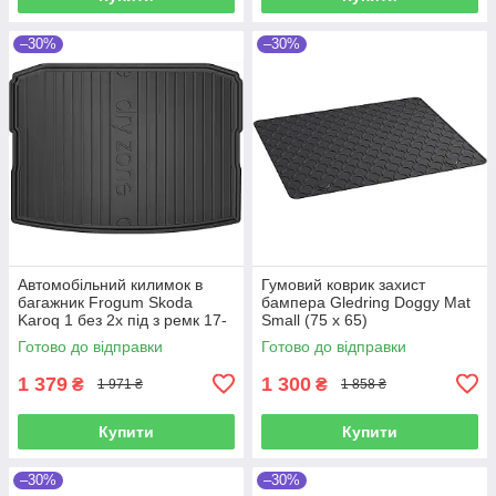
–30%
–30%
Автомобільний килимок в
Гумовий коврик захист
багажник Frogum Skoda
бампера Gledring Doggy Mat
Karoq 1 без 2х під з ремк 17-
Small (75 x 65)
чорний Шкода Карок
Готово до відправки
Готово до відправки
1 379
1 300
₴
₴
1 971 ₴
1 858 ₴
Купити
Купити
–30%
–30%