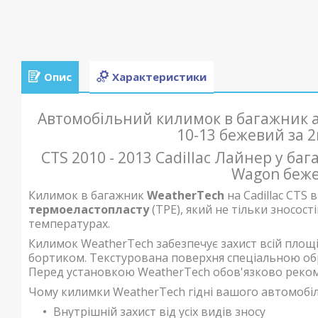
Опис
Характеристики
Автомобільний килимок в багажник ав
10-13 бежевий за 
CTS 2010 - 2013 Cadillac Лайнер у ба
Wagon беж
Килимок в багажник
WeatherTech
на Cadillac CTS
термоеластопласту
(TPE), який не тільки зносос
температурах.
Килимок WeatherTech забезпечує захист всій площ
бортиком. Текстурована поверхня спеціальною обр
Перед установкою WeatherTech обов'язково реком
Чому килимки WeatherTech гідні вашого автомобіл
Внутрішній захист від усіх видів зносу