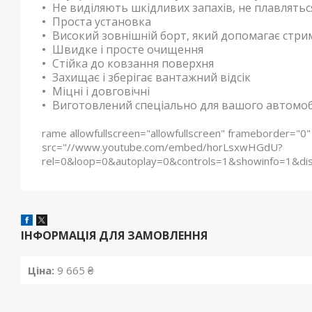
Не виділяють шкідливих запахів, не плавляться
Проста установка
Високий зовнішній борт, який допомагає стр
Швидке і просте очищення
Стійка до ковзання поверхня
Захищає і зберігає вантажний відсік
Міцні і довговічні
Виготовлений спеціально для вашого автомоб
rame allowfullscreen="allowfullscreen" frameborder="0"
src="//www.youtube.com/embed/horLsxwHGdU?
rel=0&loop=0&autoplay=0&controls=1&showinfo=1&di
ІНФОРМАЦІЯ ДЛЯ ЗАМОВЛЕННЯ
Ціна:
9 665 ₴