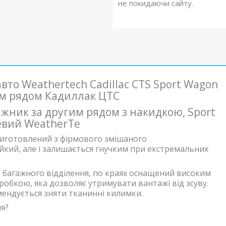
не покидаючи сайту.
то Weathertech Cadillac CTS Sport Wagon
2м рядом Кадиллак ЦТС
гажник за другим рядом з накидкою, Sport
евий WeatherTe
 виготовлений з фірмового змішаного
тійкий, але і залишається гнучким при екстремальних
і багажного відділення, по краях оснащений високим
обкою, яка дозволяє утримувати вантажі від зсуву.
ендується зняти тканинні килимки.
я?