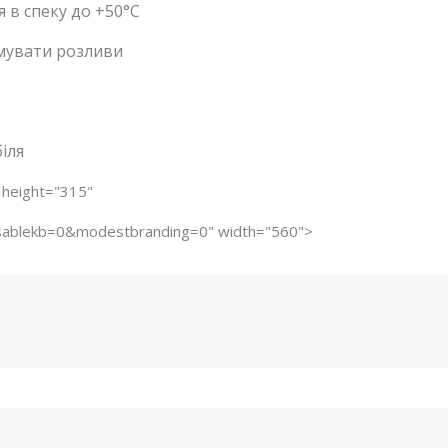
 в спеку до +50°С
имувати розливи
іля
 height="315"
sablekb=0&modestbranding=0" width="560">