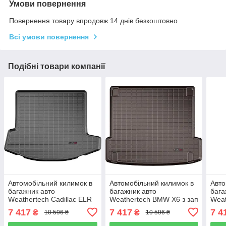
Умови повернення
Повернення товару впродовж 14 днів безкоштовно
Всі умови повернення
Подібні товари компанії
Автомобільний килимок в
Автомобільний килимок в
Авто
багажник авто
багажник авто
бага
Weathertech Cadillac ELR
Weathertech BMW X6 з зап
Weat
14-16 чорний Кадиллак
20- какао за 2м рядом
Esca
7 417
7 417
7 4
₴
₴
10 596 ₴
10 596 ₴
ЕЛР
БМВ Х6
2м р
Эск