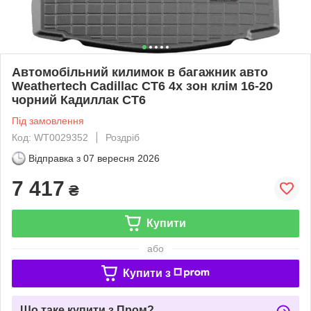
Автомобільний килимок в багажник авто
Weathertech Cadillac CT6 4х зон клім 16-20
чорний Кадиллак СТ6
Під замовлення
Код: WT0029352
Роздріб
Відправка з
07 вересня 2026
7 417
₴
Купити
або
Купити з
Що таке купити з Пром?