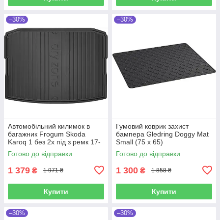
–30%
–30%
Автомобільний килимок в
Гумовий коврик захист
багажник Frogum Skoda
бампера Gledring Doggy Mat
Karoq 1 без 2х під з ремк 17-
Small (75 x 65)
чорний Шкода Карок
Готово до відправки
Готово до відправки
1 379
1 300
₴
₴
1 971 ₴
1 858 ₴
Купити
Купити
–30%
–30%