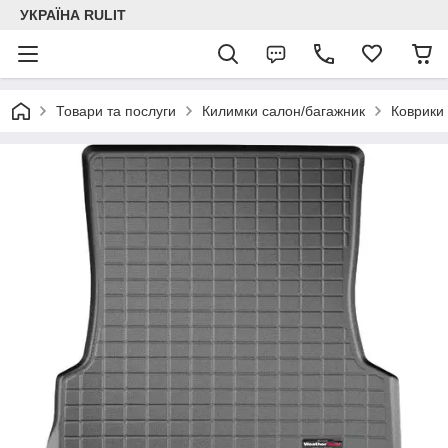
УКРАЇНА RULIT
Товари та послуги
Килимки салон/багажник
Коврики 