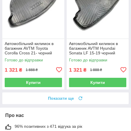
Автомобільний килимок в
Автомобільний килимок в
багажник AVTM Toyota
багажник AVTM Hyundai
Corolla Cross 21- чорний
Sonata LF 15-19 чорний
Тойота Королла
Хендай Соната
Готово до відправки
Готово до відправки
1 321
1 321
₴
₴
1 888 ₴
1 888 ₴
Купити
Купити
Показати ще
Про нас
96% позитивних з 471 відгука за рік