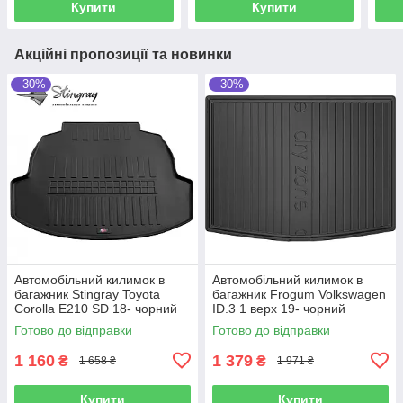
Купити
Купити
Акційні пропозиції та новинки
–30%
–30%
Автомобільний килимок в
Автомобільний килимок в
багажник Stingray Toyota
багажник Frogum Volkswagen
Corolla E210 SD 18- чорний
ID.3 1 верх 19- чорний
Тойота Королла
Фольксваген Айди3
Готово до відправки
Готово до відправки
1 160
1 379
₴
₴
1 658 ₴
1 971 ₴
Купити
Купити