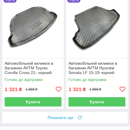
–30%
–30%
Автомобільний килимок в
Автомобільний килимок в
багажник AVTM Toyota
багажник AVTM Hyundai
Corolla Cross 21- чорний
Sonata LF 15-19 чорний
Тойота Королла
Хендай Соната
Готово до відправки
Готово до відправки
1 321
1 321
₴
₴
1 888 ₴
1 888 ₴
Купити
Купити
Показати ще