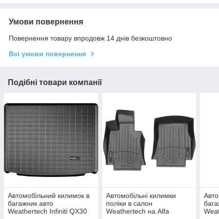
Умови повернення
Повернення товару впродовж 14 днів безкоштовно
Всі умови повернення
Подібні товари компанії
Автомобільний килимок в
Автомобільні килимки
Авто
багажник авто
поліки в салон
бага
Weathertech Infiniti QX30
Weathertech на Alfa
Weat
17-19 чорний за 2м рядом
Romeo Giulia RWD 16-
Coun