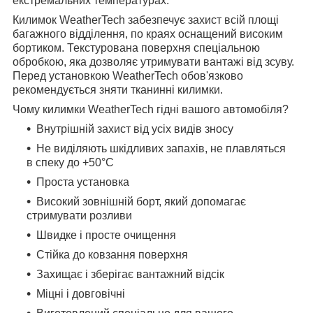
екстремальних температурах.
Килимок WeatherTech забезпечує захист всій площі
багажного відділення, по краях оснащений високим
бортиком. Текстурована поверхня спеціальною
обробкою, яка дозволяє утримувати вантажі від зсуву.
Перед установкою WeatherTech обов'язково
рекомендується зняти тканинні килимки.
Чому килимки WeatherTech гідні вашого автомобіля?
Внутрішній захист від усіх видів зносу
Не виділяють шкідливих запахів, не плавляться
в спеку до +50°С
Проста установка
Високий зовнішній борт, який допомагає
стримувати розливи
Швидке і просте очищення
Стійка до ковзання поверхня
Захищає і зберігає вантажний відсік
Міцні і довговічні