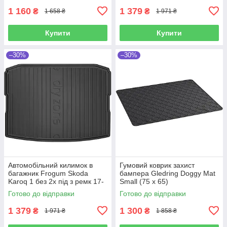
1 160
1 379
₴
₴
1 658 ₴
1 971 ₴
Купити
Купити
–30%
–30%
Автомобільний килимок в
Гумовий коврик захист
багажник Frogum Skoda
бампера Gledring Doggy Mat
Karoq 1 без 2х під з ремк 17-
Small (75 x 65)
чорний Шкода Карок
Готово до відправки
Готово до відправки
1 379
1 300
₴
₴
1 971 ₴
1 858 ₴