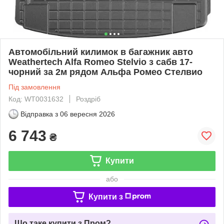
Автомобільний килимок в багажник авто
Weathertech Alfa Romeo Stelvio з сабв 17-
чорний за 2м рядом Альфа Ромео Стелвио
Під замовлення
Код: WT0031632
Роздріб
Відправка з
06 вересня 2026
6 743
₴
Купити
або
Купити з
Що таке купити з Пром?