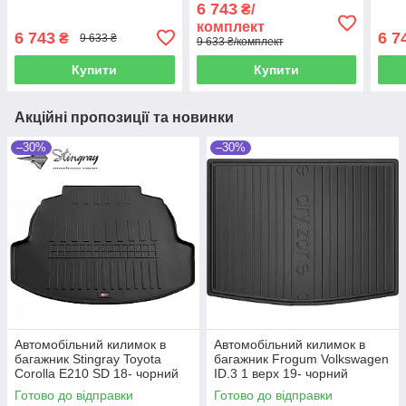
6 743
₴/
Инфинити КуИкс30
передні чорні Альфа
сітк
комплект
Ромео Гулия
ряд
6 743
6 7
₴
9 633 ₴
9 633 ₴/комплект
Купити
Купити
Акційні пропозиції та новинки
–30%
–30%
Автомобільний килимок в
Автомобільний килимок в
багажник Stingray Toyota
багажник Frogum Volkswagen
Corolla E210 SD 18- чорний
ID.3 1 верх 19- чорний
Тойота Королла
Фольксваген Айди3
Готово до відправки
Готово до відправки