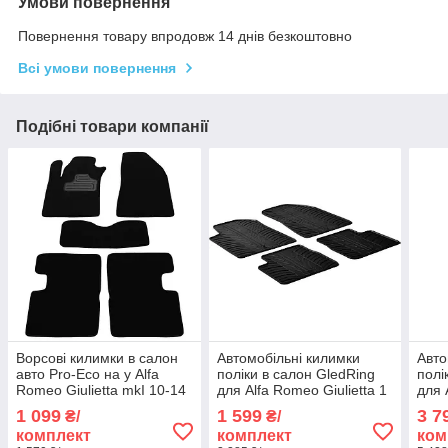
Умови повернення
Повернення товару впродовж 14 днів безкоштовно
Всі умови повернення
Подібні товари компанії
Ворсові килимки в салон
Автомобільні килимки
Авто
авто Pro-Eco на у Alfa
поліки в салон GledRing
полі
Romeo Giulietta mkI 10-14
для Alfa Romeo Giulietta 1
для 
Альфа Ромео Джульетта
10-14 Альфа Ромео
10-
1 099
1 599
3 7
₴/
₴/
чорні
Джульєтта чорні
Джул
комплект
комплект
ком