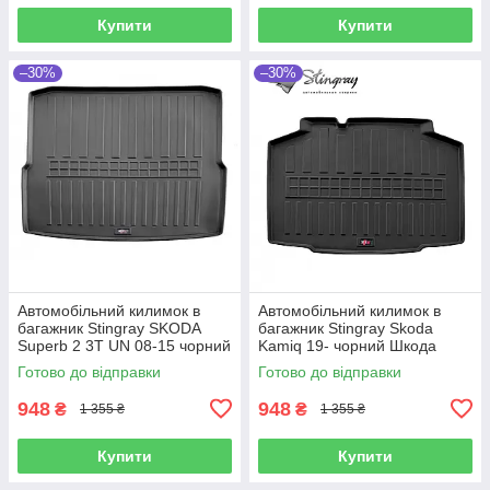
Купити
Купити
–30%
–30%
Автомобільний килимок в
Автомобільний килимок в
багажник Stingray SKODA
багажник Stingray Skoda
Superb 2 3T UN 08-15 чорний
Kamiq 19- чорний Шкода
Шкода Суперб
Камик
Готово до відправки
Готово до відправки
948
948
₴
₴
1 355 ₴
1 355 ₴
Купити
Купити