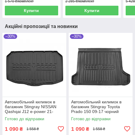
1 570 ₴/комплект
2 285 ₴/комплект
5 428
Купити
Купити
Акційні пропозиції та новинки
–30%
–30%
Автомобільний килимок в
Автомобільний килимок в
багажник Stingray NISSAN
багажник Stingray Toyota
Qashqai J12 e-power 21-
Prado 150 09-17 чорний
чорний Ниссан Кашкай
Тойота Прадо 150
Готово до відправки
Готово до відправки
1 090
1 090
₴
₴
1 558 ₴
1 558 ₴