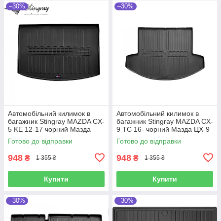
–30%
–30%
Автомобільний килимок в
Автомобільний килимок в
багажник Stingray MAZDA CX-
багажник Stingray MAZDA CX-
5 KE 12-17 чорний Мазда
9 TC 16- чорний Мазда ЦХ-9
ЦХ-5
Готово до відправки
Готово до відправки
948
948
₴
₴
1 355 ₴
1 355 ₴
Купити
Купити
–30%
–30%