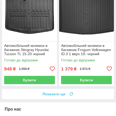
Автомобільний килимок в
Автомобільний килимок в
багажник Stingray Hyundai
багажник Frogum Volkswagen
Tucson TL 15-20 чорний
ID.3 1 верх 19- чорний
Хендай Туксон
Фольксваген Айди3
Готово до відправки
Готово до відправки
948
1 379
₴
₴
1 355 ₴
1 971 ₴
Купити
Купити
Показати ще
Про нас