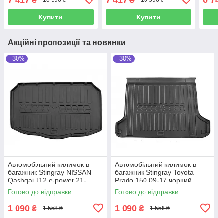
₴
₴
10 596 ₴
10 596 ₴
Купити
Купити
Акційні пропозиції та новинки
–30%
–30%
Автомобільний килимок в
Автомобільний килимок в
багажник Stingray NISSAN
багажник Stingray Toyota
Qashqai J12 e-power 21-
Prado 150 09-17 чорний
чорний Ниссан Кашкай
Тойота Прадо 150
Готово до відправки
Готово до відправки
1 090
1 090
₴
₴
1 558 ₴
1 558 ₴