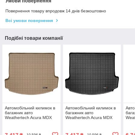
Умови повернення
Повернення товару впродовж 14 днів безкоштовно
Всі умови повернення
Подібні товари компанії
Автомобільний килимок в
Автомобільний килимок в
Авто
багажник авто
багажник авто
бага
Weathertech Acura MDX
Weathertech Acura MDX
Weat
07-13 бежевий за 2м
07-13 чорний за 2м рядом
10-1
рядом Акура МДХ
Акура МДХ
Акур
7 417
7 417
6 7