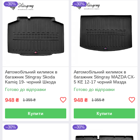
–30%
–30%
Автомобільний килимок в
Автомобільний килимок в
багажник Stingray Skoda
багажник Stingray MAZDA CX-
Kamiq 19- чорний Шкода
5 KE 12-17 чорний Мазда
Камик
ЦХ-5
Готово до відправки
Готово до відправки
948
948
₴
₴
1 355 ₴
1 355 ₴
Купити
Купити
–30%
–30%