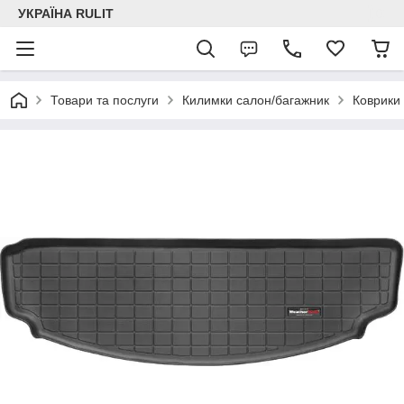
УКРАЇНА RULIT
Товари та послуги
Килимки салон/багажник
Коврики 