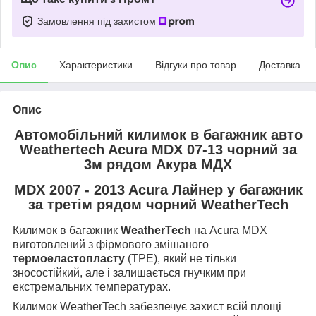
Замовлення під захистом
Опис
Характеристики
Відгуки про товар
Доставка
Опис
Автомобільний килимок в багажник авто
Weathertech Acura MDX 07-13 чорний за
3м рядом Акура МДХ
MDX 2007 - 2013 Acura Лайнер у багажник
за третім рядом чорний WeatherTech
Килимок в багажник
WeatherTech
на Acura MDX
виготовлений з фірмового змішаного
термоеластопласту
(TPE), який не тільки
зносостійкий, але і залишається гнучким при
екстремальних температурах.
Килимок WeatherTech забезпечує захист всій площі