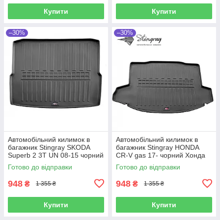
Купити
Купити
–30%
–30%
Автомобільний килимок в
Автомобільний килимок в
багажник Stingray SKODA
багажник Stingray HONDA
Superb 2 3T UN 08-15 чорний
CR-V gas 17- чорний Хонда
Шкода Суперб
СРВ
Готово до відправки
Готово до відправки
948
948
₴
₴
1 355 ₴
1 355 ₴
Купити
Купити