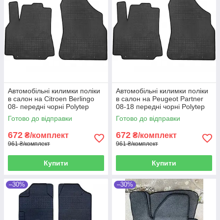
Автомобільні килимки поліки
Автомобільні килимки поліки
в салон на Citroen Berlingo
в салон на Peugeot Partner
08- передні чорні Polytep
08-18 передні чорні Polytep
Сітроен Берлінго
Пежо Партнер
Готово до відправки
Готово до відправки
672
672
₴/комплект
₴/комплект
961 ₴/комплект
961 ₴/комплект
Купити
Купити
–30%
–30%