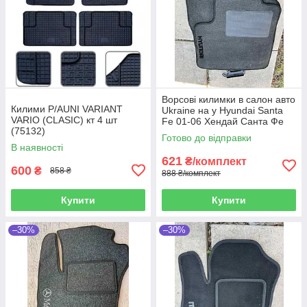
Ворсові килимки в салон авто
Килими P/AUNI VARIANT
Ukraine на у Hyundai Santa
VARIO (CLASIC) кт 4 шт
Fe 01-06 Хендай Санта Фе
(75132)
сірі
Готово до відправки
В наявності
621
₴/комплект
600
₴
858 ₴
888 ₴/комплект
Купити
Купити
–30%
–30%