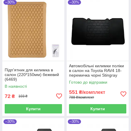
–30%
–30%
Автомобільні килимки поліки
Підп'ятник для килимка в
в салон на Toyota RAV4 18-
салон (220*150мм) бежевий
перемичка чорні Stingray
(6469)
Тойота РАВ4
Готово до відправки
В наявності
551
₴/комплект
72
₴
103 ₴
788 ₴/комплект
Купити
Купити
–30%
–30%