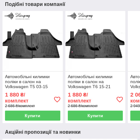
Подібні товари компанії
Автомобільні килимки
Автомобільні килимки
Авто
поліки в салон на
поліки в салон на
полі
Volkswagen T5 03-15
Volkswagen T6 15-21
Volk
передні чорні Stingray
передні чорні Stingray
17 4
1 880
1 880
2 0
₴/
₴/
Фольксваген Т5
Фольксваген Т6
Фоль
комплект
комплект
ком
2 686 ₴/комплект
2 686 ₴/комплект
2 949
Купити
Купити
Акційні пропозиції та новинки