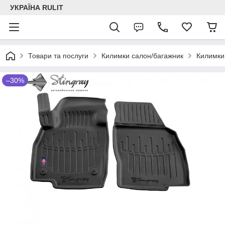
УКРАЇНА RULIT
Товари та послуги
Килимки салон/багажник
Килимки
–30%