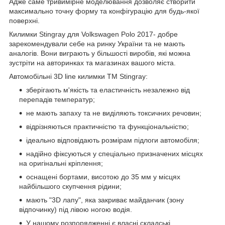
Адже саме тривимірне моделювання дозволяє створити
максимально точну форму та конфігурацію для будь-якої
поверхні.
Килимки Stingray для Volkswagen Polo 2017- добре
зарекомендували себе на ринку України та не мають
аналогів. Вони виграють у більшості виробів, які можна
зустріти на авторинках та магазинах вашого міста.
Автомобільні 3D line килимки ТМ Stingray:
зберігають м'якість та еластичність незалежно від
перепадів температур;
не мають запаху та не виділяють токсичних речовин;
відрізняються практичністю та функціональністю;
ідеально відповідають розмірам підлоги автомобіля;
надійно фіксуються у спеціально призначених місцях
на оригінальні кріплення;
оснащені бортами, висотою до 35 мм у місцях
найбільшого скупчення рідини;
мають "3D лапу", яка закриває майданчик (зону
відпочинку) під лівою ногою водія.
У нашому розпорядженні є власні складські