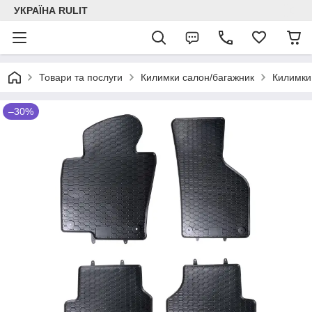
УКРАЇНА RULIT
Товари та послуги
Килимки салон/багажник
Килимки
–30%