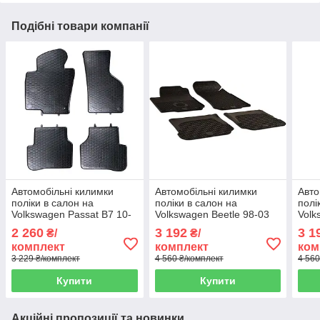
Подібні товари компанії
Автомобільні килимки
Автомобільні килимки
Авто
поліки в салон на
поліки в салон на
полі
Volkswagen Passat B7 10-
Volkswagen Beetle 98-03
Volk
15 4шт чорні Geyer Hosaja
4шт чорні DOMA
4шт
2 260
3 192
3 1
₴/
₴/
Фольксваген Пасат Б7
Фольксваген Бітл
Фоль
комплект
комплект
ком
3 229 ₴/комплект
4 560 ₴/комплект
4 560
Купити
Купити
Акційні пропозиції та новинки