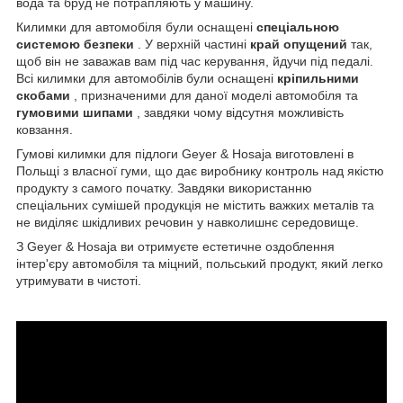
вода та бруд не потрапляють у машину.
Килимки для автомобіля були оснащені
спеціальною
системою безпеки
. У верхній частині
край опущений
так,
щоб він не заважав вам під час керування, йдучи під педалі.
Всі килимки для автомобілів були оснащені
кріпильними
скобами
, призначеними для даної моделі автомобіля та
гумовими шипами
, завдяки чому відсутня можливість
ковзання.
Гумові килимки для підлоги Geyer & Hosaja виготовлені в
Польщі з власної гуми, що дає виробнику контроль над якістю
продукту з самого початку. Завдяки використанню
спеціальних сумішей продукція не містить важких металів та
не виділяє шкідливих речовин у навколишнє середовище.
З Geyer & Hosaja ви отримуєте естетичне оздоблення
інтер'єру автомобіля та міцний, польський продукт, який легко
утримувати в чистоті.