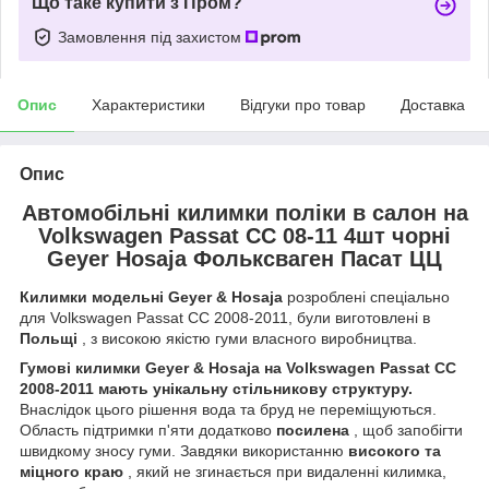
Що таке купити з Пром?
Замовлення під захистом
Опис
Характеристики
Відгуки про товар
Доставка
Опис
Автомобільні килимки поліки в салон на
Volkswagen Passat CC 08-11 4шт чорні
Geyer Hosaja Фольксваген Пасат ЦЦ
Килимки модельні Geyer & Hosaja
розроблені спеціально
для Volkswagen Passat CC 2008-2011, були виготовлені в
Польщі
, з високою якістю гуми власного виробництва.
Гумові килимки Geyer & Hosaja на Volkswagen Passat CC
2008-2011 мають унікальну стільникову структуру.
Внаслідок цього рішення вода та бруд не переміщуються.
Область підтримки п'яти додатково
посилена
, щоб запобігти
швидкому зносу гуми. Завдяки використанню
високого та
міцного краю
, який не згинається при видаленні килимка,