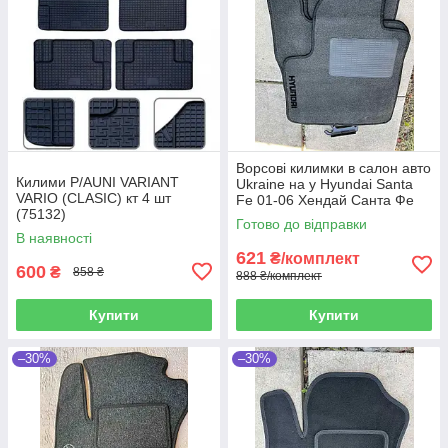
Ворсові килимки в салон авто
Килими P/AUNI VARIANT
Ukraine на у Hyundai Santa
VARIO (CLASIC) кт 4 шт
Fe 01-06 Хендай Санта Фе
(75132)
сірі
Готово до відправки
В наявності
621
₴/комплект
600
₴
858 ₴
888 ₴/комплект
Купити
Купити
–30%
–30%