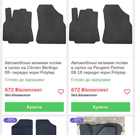
Автомобільні килимки поліки
Автомобільні килимки поліки
в салон на Citroen Berlingo
в салон на Peugeot Partner
08- передні чорні Polytep
08-18 передні чорні Polytep
Сітроен Берлінго
Пежо Партнер
Готово до відправки
Готово до відправки
672
672
₴/комплект
₴/комплект
961 ₴/комплект
961 ₴/комплект
Купити
Купити
–30%
–30%