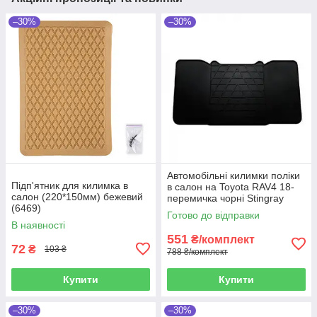
–30%
–30%
Автомобільні килимки поліки
Підп'ятник для килимка в
в салон на Toyota RAV4 18-
салон (220*150мм) бежевий
перемичка чорні Stingray
(6469)
Тойота РАВ4
Готово до відправки
В наявності
551
₴/комплект
72
₴
103 ₴
788 ₴/комплект
Купити
Купити
–30%
–30%