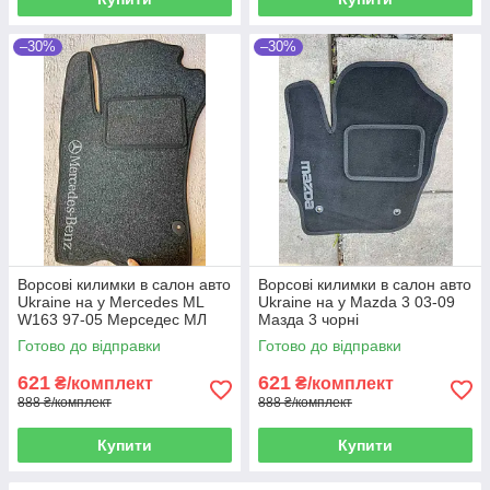
–30%
–30%
Ворсові килимки в салон авто
Ворсові килимки в салон авто
Ukraine на у Mercedes ML
Ukraine на у Mazda 3 03-09
W163 97-05 Мерседес МЛ
Мазда 3 чорні
чорні
Готово до відправки
Готово до відправки
621
621
₴/комплект
₴/комплект
888 ₴/комплект
888 ₴/комплект
Купити
Купити