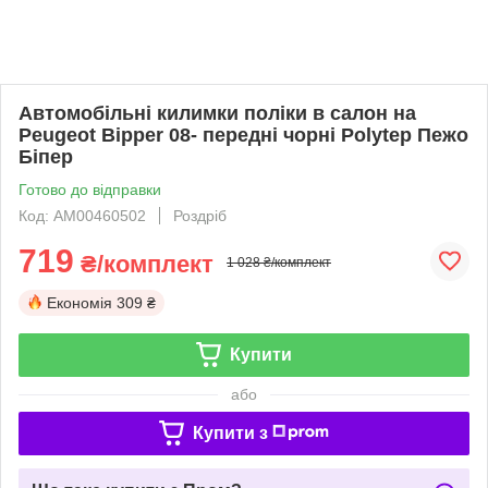
Автомобільні килимки поліки в салон на
Peugeot Bipper 08- передні чорні Polytep Пежо
Біпер
Готово до відправки
Код: АМ00460502
Роздріб
719
₴/комплект
1 028 ₴/комплект
Економія
309 ₴
Купити
або
Купити з