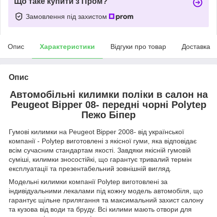
Що таке купити з Пром?
Замовлення під захистом
Опис
Характеристики
Відгуки про товар
Доставка
Опис
Автомобільні килимки поліки в салон на
Peugeot Bipper 08- передні чорні Polytep
Пежо Біпер
Гумові килимки на Peugeot Bipper 2008- від української
компанії - Polytep виготовлені з якісної гуми, яка відповідає
всім сучасним стандартам якості. Завдяки якісній гумовій
суміші, килимки зносостійкі, що гарантує тривалий термін
експлуатації та презентабельний зовнішній вигляд.
Модельні килимки компанії Polytep виготовлені за
індивідуальними лекалами під кожну модель автомобіля, що
гарантує щільне прилягання та максимальний захист салону
та кузова від води та бруду. Всі килими мають отвори для