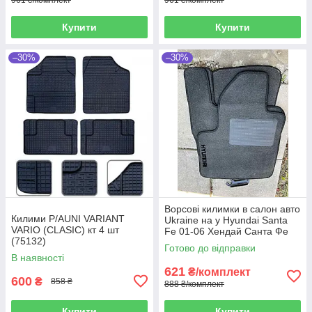
Купити
Купити
–30%
–30%
Ворсові килимки в салон авто
Килими P/AUNI VARIANT
Ukraine на у Hyundai Santa
VARIO (CLASIC) кт 4 шт
Fe 01-06 Хендай Санта Фе
(75132)
сірі
Готово до відправки
В наявності
621
₴/комплект
600
₴
858 ₴
888 ₴/комплект
Купити
Купити