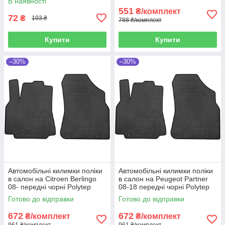
В наявності
551
₴/комплект
72
₴
103 ₴
788 ₴/комплект
Купити
Купити
–30%
–30%
Автомобільні килимки поліки
Автомобільні килимки поліки
в салон на Citroen Berlingo
в салон на Peugeot Partner
08- передні чорні Polytep
08-18 передні чорні Polytep
Сітроен Берлінго
Пежо Партнер
Готово до відправки
Готово до відправки
672
672
₴/комплект
₴/комплект
961 ₴/комплект
961 ₴/комплект