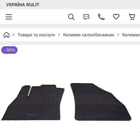
УКРАЇНА RULIT
Товари та послуги
Килимки салон/багажник
Килимки
–30%