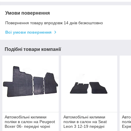
Умови повернення
Повернення товару впродовж 14 днів безкоштовно
Всі умови повернення
Подібні товари компанії
Автомобільні килимки
Автомобільні килимки
Авто
поліки в салон на Peugeot
поліки в салон на Seat
полі
Boxer 06- передні чорні
Leon 3 12-19 передні
Expe
Polytep Пежо Боксер
чорні Polytep Сєат Лєон
Poly