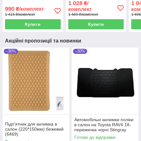
1 028
1 0
₴/
990
₴/комплект
комплект
ком
1 415 ₴/комплект
1 469 ₴/комплект
1 496
Купити
Купити
Акційні пропозиції та новинки
–30%
–30%
Автомобільні килимки поліки
Підп'ятник для килимка в
в салон на Toyota RAV4 18-
салон (220*150мм) бежевий
перемичка чорні Stingray
(6469)
Тойота РАВ4
Готово до відправки