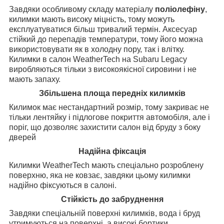
Завдяки особливому складу матеріалу
поліолефіну
,
килимки мають високу міцність, тому можуть
експлуатуватися більш тривалий термін. Аксесуар
стійкий до перепадів температури, тому його можна
використовувати як в холодну пору, так і влітку.
Килимки в салон WeatherTech на Subaru Legacy
виробляються тільки з високоякісної сировини і не
мають запаху.
Збільшена площа передніх килимків
Килимок має нестандартний розмір, тому закриває не
тільки лентяйку і підлогове покриття автомобіля, але і
поріг, що дозволяє захистити салон від бруду з боку
дверей
Надійна фіксація
Килимки WeatherTech мають спеціально розроблену
поверхню, яка не ковзає, завдяки цьому килимки
надійно фіксуються в салоні.
Стійкість до забруднення
Завдяки спеціальній поверхні килимків, вода і бруд
утримуються на поверхні, а високі бортики