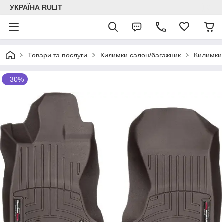
УКРАЇНА RULIT
Товари та послуги
Килимки салон/багажник
Килимки
–30%