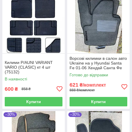
Ворсові килимки в салон авто
Килими P/AUNI VARIANT
Ukraine на у Hyundai Santa
VARIO (CLASIC) кт 4 шт
Fe 01-06 Хендай Санта Фе
(75132)
сірі
Готово до відправки
В наявності
621
₴/комплект
600
₴
858 ₴
888 ₴/комплект
Купити
Купити
–30%
–30%