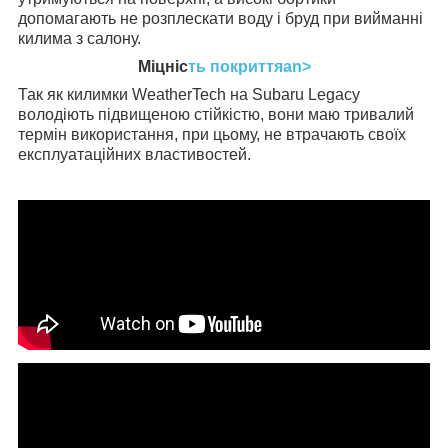
допомагають не розплескати воду і бруд при вийманні
килима з салону.
Міцніс
ть покриттяan>
Так як килимки WeatherTech на Subaru Legacy
володіють підвищеною стійкістю, вони маю тривалий
термін використання, при цьому, не втрачають своїх
експлуатаційних властивостей.