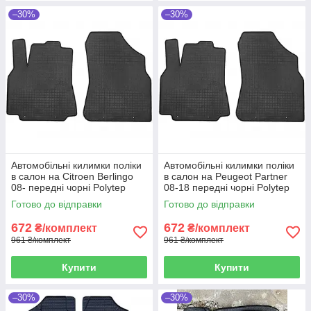
–30%
–30%
Автомобільні килимки поліки
Автомобільні килимки поліки
в салон на Citroen Berlingo
в салон на Peugeot Partner
08- передні чорні Polytep
08-18 передні чорні Polytep
Сітроен Берлінго
Пежо Партнер
Готово до відправки
Готово до відправки
672
672
₴/комплект
₴/комплект
961 ₴/комплект
961 ₴/комплект
Купити
Купити
–30%
–30%