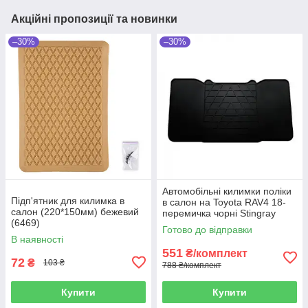
Акційні пропозиції та новинки
–30%
–30%
Автомобільні килимки поліки
Підп'ятник для килимка в
в салон на Toyota RAV4 18-
салон (220*150мм) бежевий
перемичка чорні Stingray
(6469)
Тойота РАВ4
Готово до відправки
В наявності
551
₴/комплект
72
₴
103 ₴
788 ₴/комплект
Купити
Купити