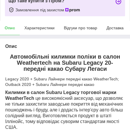
Що таке купити з Пром?
Замовлення під захистом
Опис
Характеристики
Відгуки про товар
Доставка
Опис
Автомобільні килимки поліки в салон
Weathertech на Subaru Legacy 20-
передні какао Субару Легаси
Legacy 2020 + Subaru Лайнери передні какао WeatherTech;
Outback 2020 + Subaru Лайнери передні какао
Килимки в салон Subaru Legacy торгової марки
WeatherTech
це високоякісний аксесуар, що дозволяє
не тільки захистити заводське покриття від механічних
пошкоджень і бруду, але і додасть інтер'єру авто більш
солідний вигляд. Виготовляється продукт в штаті
Іллінойс, тому відповідає суворим стандартам якості
США.