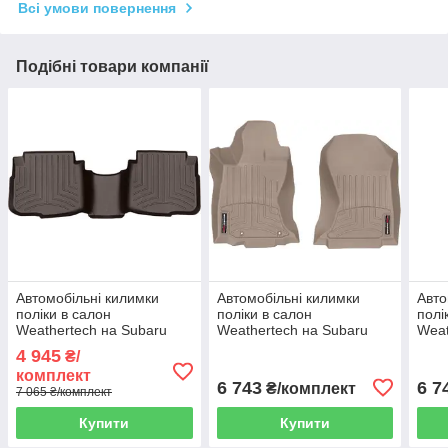
Всі умови повернення
Подібні товари компанії
Автомобільні килимки
Автомобільні килимки
Авто
поліки в салон
поліки в салон
полі
Weathertech на Subaru
Weathertech на Subaru
Weat
Legacy 20- 2-й ряд какао
Legacy 20- передні бежеві
Lega
4 945
₴/
Субару Легаси
Субару Легаси
Суба
комплект
6 743
6 7
₴/комплект
7 065 ₴/комплект
Купити
Купити