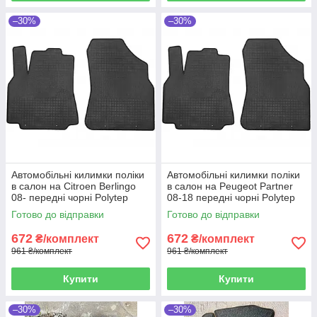
–30%
–30%
Автомобільні килимки поліки
Автомобільні килимки поліки
в салон на Citroen Berlingo
в салон на Peugeot Partner
08- передні чорні Polytep
08-18 передні чорні Polytep
Сітроен Берлінго
Пежо Партнер
Готово до відправки
Готово до відправки
672
672
₴/комплект
₴/комплект
961 ₴/комплект
961 ₴/комплект
Купити
Купити
–30%
–30%