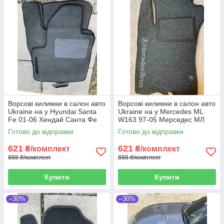
Ворсові килимки в салон авто
Ворсові килимки в салон авто
Ukraine на у Hyundai Santa
Ukraine на у Mercedes ML
Fe 01-06 Хендай Санта Фе
W163 97-05 Мерседес МЛ
сірі
чорні
Готово до відправки
Готово до відправки
621
621
₴/комплект
₴/комплект
888 ₴/комплект
888 ₴/комплект
Купити
Купити
–30%
–30%