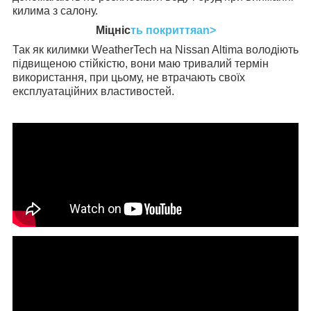
килима з салону.
Міцніс
ть покриттяan>
Так як килимки WeatherTech на Nissan Altima володіють
підвищеною стійкістю, вони маю тривалий термін
використання, при цьому, не втрачають своїх
експлуатаційних властивостей.