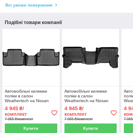
Всі умови повернення
Подібні товари компанії
Автомобільні килимки
Автомобільні килимки
Авто
поліки в салон
поліки в салон
полі
Weathertech на Nissan
Weathertech на Nissan
Weat
Qashqai 07- 2-й ряд чорні
Pathfinder 05-15 2-й ряд
Terr
4 945
4 945
4 9
₴/
₴/
Ниссан Кашкай
чорні Ниссан Патфайндер
Нисс
комплект
комплект
ком
7 065 ₴/комплект
7 065 ₴/комплект
7 065
Купити
Купити