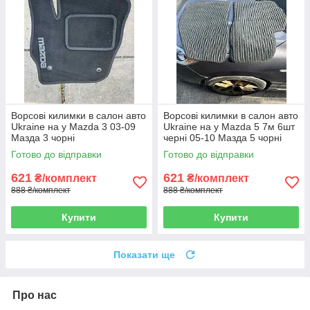
Ворсові килимки в салон авто
Ворсові килимки в салон авто
Ukraine на у Mazda 3 03-09
Ukraine на у Mazda 5 7м 6шт
Мазда 3 чорні
черні 05-10 Мазда 5 чорні
Готово до відправки
Готово до відправки
621
621
₴/комплект
₴/комплект
888 ₴/комплект
888 ₴/комплект
Купити
Купити
Показати ще
Про нас