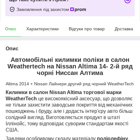
Замовлення під захистом
Опис
Характеристики
Відгуки про товар
Доставка
Опис
Автомобільні килимки поліки в салон
Weathertech на Nissan Altima 14- 2-й ряд
чорні Ниссан Алтима
Altima 2014 + Nissan Лайнери другий ряд чорний WeatherTech
Килимки в салон Nissan Altima торгової марки
WeatherTech
це високоякісний аксесуар, що дозволяє
не тільки захистити заводське покриття від механічних
пошкоджень і бруду, але і додасть інтер'єру авто більш
солідний вигляд. Виготовляється продукт в штаті
Іллінойс, тому відповідає суворим стандартам якості
США.
Завдяки особливому складу матеріалу
поліолефіну
,