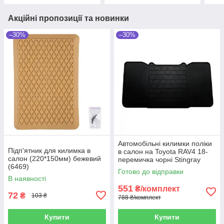
Акційні пропозиції та новинки
–30%
–30%
Автомобільні килимки поліки
Підп'ятник для килимка в
в салон на Toyota RAV4 18-
салон (220*150мм) бежевий
перемичка чорні Stingray
(6469)
Тойота РАВ4
Готово до відправки
В наявності
551
₴/комплект
72
₴
103 ₴
788 ₴/комплект
Купити
Купити