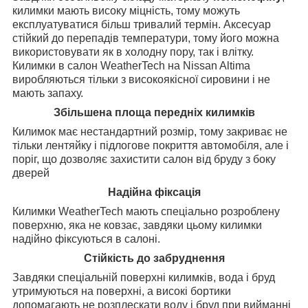
килимки мають високу міцність, тому можуть
експлуатуватися більш тривалий термін. Аксесуар
стійкий до перепадів температури, тому його можна
використовувати як в холодну пору, так і влітку.
Килимки в салон WeatherTech на Nissan Altima
виробляються тільки з високоякісної сировини і не
мають запаху.
Збільшена площа передніх килимків
Килимок має нестандартний розмір, тому закриває не
тільки лентяйку і підлогове покриття автомобіля, але і
поріг, що дозволяє захистити салон від бруду з боку
дверей
Надійна фіксація
Килимки WeatherTech мають спеціально розроблену
поверхню, яка не ковзає, завдяки цьому килимки
надійно фіксуються в салоні.
Стійкість до забруднення
Завдяки спеціальній поверхні килимків, вода і бруд
утримуються на поверхні, а високі бортики
допомагають не розплескати воду і бруд при вийманні