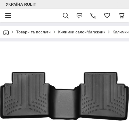
УКРАЇНА RULIT
Товари та послуги
Килимки салон/багажник
Килимки