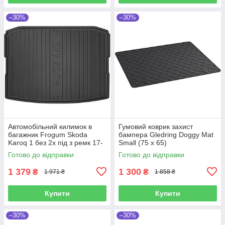
–30%
–30%
Автомобільний килимок в
Гумовий коврик захист
багажник Frogum Skoda
бампера Gledring Doggy Mat
Karoq 1 без 2х під з ремк 17-
Small (75 x 65)
чорний Шкода Карок
Готово до відправки
Готово до відправки
1 379
1 300
₴
₴
1 971 ₴
1 858 ₴
Купити
Купити
–30%
–30%