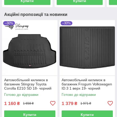
Купити
Купити
Акційні пропозиції та новинки
–30%
–30%
Автомобільний килимок в
Автомобільний килимок в
багажник Stingray Toyota
багажник Frogum Volkswagen
Corolla E210 SD 18- чорний
ID.3 1 верх 19- чорний
Тойота Королла
Фольксваген Айди3
Готово до відправки
Готово до відправки
1 160
1 379
₴
₴
1 658 ₴
1 971 ₴
Купити
Купити