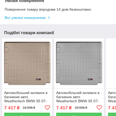
Умови повернення
Повернення товару впродовж 14 днів безкоштовно
Всі умови повернення
Подібні товари компанії
Автомобільний килимок в
Автомобільний килимок в
Авто
багажник авто
багажник авто
бага
Weathertech BMW X5 07-
Weathertech BMW X5 07-
Weat
18 бежевий за 2м рядом
18 сірий за 2м рядом БМВ
чорн
7 417
7 417
7 4
₴
₴
10 596 ₴
10 596 ₴
БМВ Х5
Х5
Х4