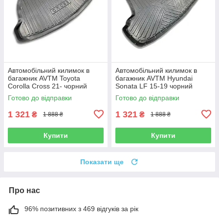
Автомобільний килимок в
Автомобільний килимок в
багажник AVTM Toyota
багажник AVTM Hyundai
Corolla Cross 21- чорний
Sonata LF 15-19 чорний
Тойота Королла
Хендай Соната
Готово до відправки
Готово до відправки
1 321
1 321
₴
₴
1 888 ₴
1 888 ₴
Купити
Купити
Показати ще
Про нас
96% позитивних з 469 відгуків за рік